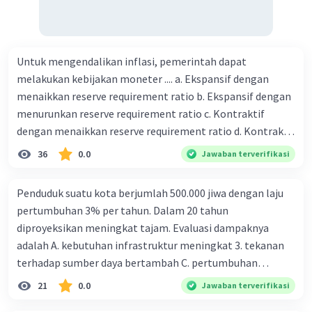
Untuk mengendalikan inflasi, pemerintah dapat
melakukan kebijakan moneter .... a. Ekspansif dengan
menaikkan reserve requirement ratio b. Ekspansif dengan
menurunkan reserve requirement ratio c. Kontraktif
dengan menaikkan reserve requirement ratio d. Kontraktif
dengan menurunkan reserve requirement ratio e.
36
0.0
Jawaban terverifikasi
Ekspansif dengan menaikkan tingkat diskonto Bila Bank
Indonesia melakukan kebijakan moneter ekspansif,
Penduduk suatu kota berjumlah 500.000 jiwa dengan laju
ceteris paribus maka .... a. Menimbulkan inflasi di mana
pertumbuhan 3% per tahun. Dalam 20 tahun
bentuk kurva jumlah uang beredar (penawaran uang) naik
diproyeksikan meningkat tajam. Evaluasi dampaknya
dari kiri bawah ke kanan atas b. Menimbulkan deflasi di
adalah A. kebutuhan infrastruktur meningkat 3. tekanan
mana bentuk kurva jumlah uang beredar (penawaran
terhadap sumber daya bertambah C. pertumbuhan
uang) naik dari kiri bawah ke kanan atas c. Tingkat bunga
eksponensial berdampak jangka panjang D. tidak
21
0.0
Jawaban terverifikasi
meningkat di mana bentuk kurva jumlah uang beredar
memengaruhi tata ruang E. proyeksi penduduk penting
(penawaran uang) naik dari kiri bawah ke kanan atas d.