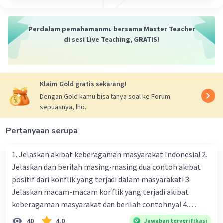
Perdalam pemahamanmu bersama Master Teacher
di sesi Live Teaching, GRATIS!
Klaim Gold gratis sekarang!
Dengan Gold kamu bisa tanya soal ke Forum
sepuasnya, lho.
Pertanyaan serupa
1. Jelaskan akibat keberagaman masyarakat Indonesia! 2.
Jelaskan dan berilah masing-masing dua contoh akibat
positif dari konflik yang terjadi dalam masyarakat! 3.
Jelaskan macam-macam konflik yang terjadi akibat
keberagaman masyarakat dan berilah contohnya! 4.
Mengapa dalam masyarakat yang memiliki keberagaman
40
4.0
Jawaban terverifikasi