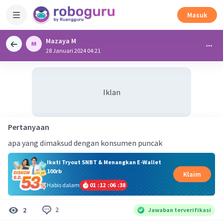
Masuk
Mazaya M
28 Januari 2024 04:21
Iklan
Pertanyaan
apa yang dimaksud dengan konsumen puncak
Ikuti Tryout SNBT & Menangkan E-Wallet
100rb
Klaim
Habis dalam
01
:
12
:
06
:
38
2
2
Jawaban terverifikasi