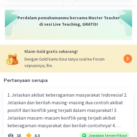
Perdalam pemahamanmu bersama Master Teacher
di sesi Live Teaching, GRATIS!
Klaim Gold gratis sekarang!
Dengan Gold kamu bisa tanya soal ke Forum
sepuasnya, lho.
Pertanyaan serupa
1. Jelaskan akibat keberagaman masyarakat Indonesia! 2.
Jelaskan dan berilah masing-masing dua contoh akibat
positif dari konflik yang terjadi dalam masyarakat! 3.
Jelaskan macam-macam konflik yang terjadi akibat
keberagaman masyarakat dan berilah contohnya! 4.
Mengapa dalam masyarakat yang memiliki keberagaman
38
4.0
Jawaban terverifikasi