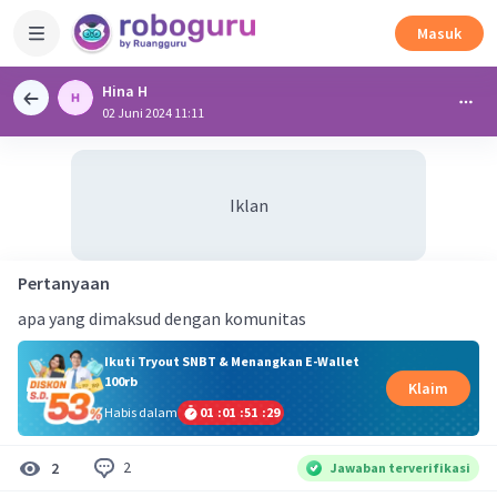
Masuk
Hina H
02 Juni 2024 11:11
Iklan
Pertanyaan
apa yang dimaksud dengan komunitas
Ikuti Tryout SNBT & Menangkan E-Wallet
100rb
Klaim
Habis dalam
01
:
01
:
51
:
28
2
2
Jawaban terverifikasi