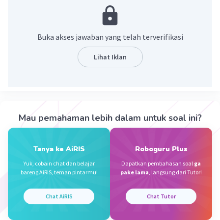
tertentu.
·
0.0
(
0
)
Balas
Beri Rating
Buka akses jawaban yang telah terverifikasi
Lihat Iklan
Navniaaa N
Level 100
02 Juni 2024 13:44
Jawaban terverifikasi
Iklan
Mau pemahaman lebih dalam untuk soal ini?
Menurut KBBI, komunitas diartikan sebagai
kelompok organisme yang hidup dan saling
berinteraksi di dalam daerah tertentu
.
Tanya ke AiRIS
Roboguru Plus
Komunitas adalah kumpulan populasi yang
Yuk, cobain chat dan belajar
Dapatkan pembahasan soal
ga
berbeda di suatu daerah yang sama dan saling
bareng AiRIS, teman pintarmu!
pake lama
, langsung dari Tutor!
berinteraksi. Contohnya dapat terlihat dari
komunitas sawah dan sungai.
Chat AiRIS
Chat Tutor
·
0.0
(
0
)
Balas
Beri Rating