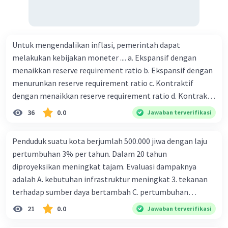
Untuk mengendalikan inflasi, pemerintah dapat
melakukan kebijakan moneter .... a. Ekspansif dengan
menaikkan reserve requirement ratio b. Ekspansif dengan
menurunkan reserve requirement ratio c. Kontraktif
dengan menaikkan reserve requirement ratio d. Kontraktif
dengan menurunkan reserve requirement ratio e.
36
0.0
Jawaban terverifikasi
Ekspansif dengan menaikkan tingkat diskonto Bila Bank
Indonesia melakukan kebijakan moneter ekspansif,
Penduduk suatu kota berjumlah 500.000 jiwa dengan laju
ceteris paribus maka .... a. Menimbulkan inflasi di mana
pertumbuhan 3% per tahun. Dalam 20 tahun
bentuk kurva jumlah uang beredar (penawaran uang) naik
diproyeksikan meningkat tajam. Evaluasi dampaknya
dari kiri bawah ke kanan atas b. Menimbulkan deflasi di
adalah A. kebutuhan infrastruktur meningkat 3. tekanan
mana bentuk kurva jumlah uang beredar (penawaran
terhadap sumber daya bertambah C. pertumbuhan
uang) naik dari kiri bawah ke kanan atas c. Tingkat bunga
eksponensial berdampak jangka panjang D. tidak
21
0.0
Jawaban terverifikasi
meningkat di mana bentuk kurva jumlah uang beredar
memengaruhi tata ruang E. proyeksi penduduk penting
(penawaran uang) naik dari kiri bawah ke kanan atas d.