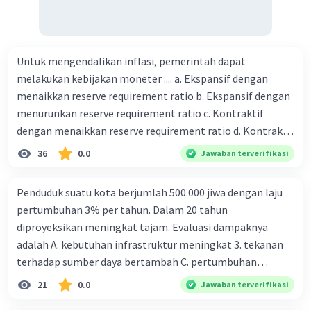
Untuk mengendalikan inflasi, pemerintah dapat
melakukan kebijakan moneter .... a. Ekspansif dengan
menaikkan reserve requirement ratio b. Ekspansif dengan
menurunkan reserve requirement ratio c. Kontraktif
dengan menaikkan reserve requirement ratio d. Kontraktif
dengan menurunkan reserve requirement ratio e.
36
0.0
Jawaban terverifikasi
Ekspansif dengan menaikkan tingkat diskonto Bila Bank
Indonesia melakukan kebijakan moneter ekspansif,
Penduduk suatu kota berjumlah 500.000 jiwa dengan laju
ceteris paribus maka .... a. Menimbulkan inflasi di mana
pertumbuhan 3% per tahun. Dalam 20 tahun
bentuk kurva jumlah uang beredar (penawaran uang) naik
diproyeksikan meningkat tajam. Evaluasi dampaknya
dari kiri bawah ke kanan atas b. Menimbulkan deflasi di
adalah A. kebutuhan infrastruktur meningkat 3. tekanan
mana bentuk kurva jumlah uang beredar (penawaran
terhadap sumber daya bertambah C. pertumbuhan
uang) naik dari kiri bawah ke kanan atas c. Tingkat bunga
eksponensial berdampak jangka panjang D. tidak
21
0.0
Jawaban terverifikasi
meningkat di mana bentuk kurva jumlah uang beredar
memengaruhi tata ruang E. proyeksi penduduk penting
(penawaran uang) naik dari kiri bawah ke kanan atas d.