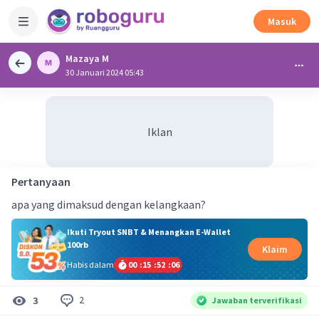
Masuk
Mazaya M
30 Januari 2024 05:43
Iklan
Pertanyaan
apa yang dimaksud dengan kelangkaan?
Ikuti Tryout SNBT & Menangkan E-Wallet
100rb
Klaim
Habis dalam
00
:
15
:
52
:
05
2
3
Jawaban terverifikasi