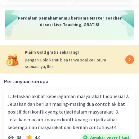
Iklan
mana sumber daya yang terbatas tidak
mencukupi untuk memenuhi kebutuhan atau
Perdalam pemahamanmu bersama Master Teacher
keinginan manusia yang tidak terbatas. Dalam
di sesi Live Teaching, GRATIS!
konteks ekonomi, kelangkaan menciptakan
kondisi di mana masyarakat harus membuat
pilihan atau mengalokasikan sumber daya secara
bijaksana karena tidak semua kebutuhan atau
Klaim Gold gratis sekarang!
keinginan dapat dipenuhi.
Dengan Gold kamu bisa tanya soal ke Forum
Kelangkaan menciptakan dasar bagi konsep
sepuasnya, lho.
ekonomi, memotivasi konsep-konsep seperti
alokasi sumber daya, efisiensi, dan
Pertanyaan serupa
pertimbangan ekonomi. Dalam kondisi
kelangkaan, masyarakat harus membuat trade-
1. Jelaskan akibat keberagaman masyarakat Indonesia! 2.
off atau memprioritaskan penggunaan sumber
Jelaskan dan berilah masing-masing dua contoh akibat
daya untuk memaksimalkan kepuasan dan
positif dari konflik yang terjadi dalam masyarakat! 3.
manfaat. Kelangkaan adalah fenomena yang
Jelaskan macam-macam konflik yang terjadi akibat
mendasari studi ilmu ekonomi dan memengaruhi
keberagaman masyarakat dan berilah contohnya! 4.
pengambilan keputusan ekonomi sehari-hari.
Mengapa dalam masyarakat yang memiliki keberagaman
38
4.0
Jawaban terverifikasi