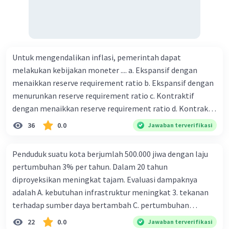
Untuk mengendalikan inflasi, pemerintah dapat
melakukan kebijakan moneter .... a. Ekspansif dengan
menaikkan reserve requirement ratio b. Ekspansif dengan
menurunkan reserve requirement ratio c. Kontraktif
dengan menaikkan reserve requirement ratio d. Kontraktif
dengan menurunkan reserve requirement ratio e.
36
0.0
Jawaban terverifikasi
Ekspansif dengan menaikkan tingkat diskonto Bila Bank
Indonesia melakukan kebijakan moneter ekspansif,
Penduduk suatu kota berjumlah 500.000 jiwa dengan laju
ceteris paribus maka .... a. Menimbulkan inflasi di mana
pertumbuhan 3% per tahun. Dalam 20 tahun
bentuk kurva jumlah uang beredar (penawaran uang) naik
diproyeksikan meningkat tajam. Evaluasi dampaknya
dari kiri bawah ke kanan atas b. Menimbulkan deflasi di
adalah A. kebutuhan infrastruktur meningkat 3. tekanan
mana bentuk kurva jumlah uang beredar (penawaran
terhadap sumber daya bertambah C. pertumbuhan
uang) naik dari kiri bawah ke kanan atas c. Tingkat bunga
eksponensial berdampak jangka panjang D. tidak
22
0.0
Jawaban terverifikasi
meningkat di mana bentuk kurva jumlah uang beredar