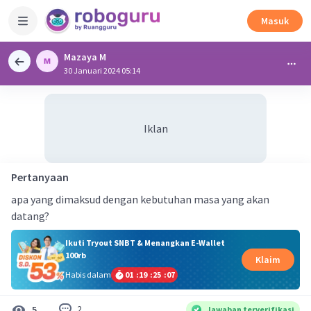
Masuk
Mazaya M
30 Januari 2024 05:14
Iklan
Pertanyaan
apa yang dimaksud dengan kebutuhan masa yang akan
datang?
Ikuti Tryout SNBT & Menangkan E-Wallet
100rb
Klaim
Habis dalam
01
:
19
:
25
:
07
2
5
Jawaban terverifikasi