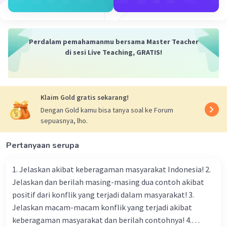
di masa depan dapat terpenuhi. Kebutuhan masa
yang akan datang seringkali melibatkan aspek-
aspek seperti keuangan, pendidikan, karir,
Perdalam pemahamanmu bersama Master Teacher
kesehatan, dan perencanaan keluarga.
di sesi Live Teaching, GRATIS!
·
0.0
(
0
)
Balas
Beri Rating
Klaim Gold gratis sekarang!
Dengan Gold kamu bisa tanya soal ke Forum
sepuasnya, lho.
Pertanyaan serupa
1. Jelaskan akibat keberagaman masyarakat Indonesia! 2.
Jelaskan dan berilah masing-masing dua contoh akibat
positif dari konflik yang terjadi dalam masyarakat! 3.
Jelaskan macam-macam konflik yang terjadi akibat
keberagaman masyarakat dan berilah contohnya! 4.