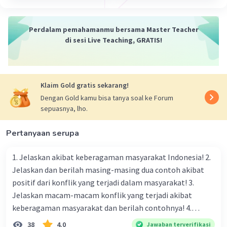
Perdalam pemahamanmu bersama Master Teacher
di sesi Live Teaching, GRATIS!
Klaim Gold gratis sekarang!
Dengan Gold kamu bisa tanya soal ke Forum
sepuasnya, lho.
Pertanyaan serupa
1. Jelaskan akibat keberagaman masyarakat Indonesia! 2.
Jelaskan dan berilah masing-masing dua contoh akibat
positif dari konflik yang terjadi dalam masyarakat! 3.
Jelaskan macam-macam konflik yang terjadi akibat
keberagaman masyarakat dan berilah contohnya! 4.
Mengapa dalam masyarakat yang memiliki keberagaman
38
4.0
Jawaban terverifikasi