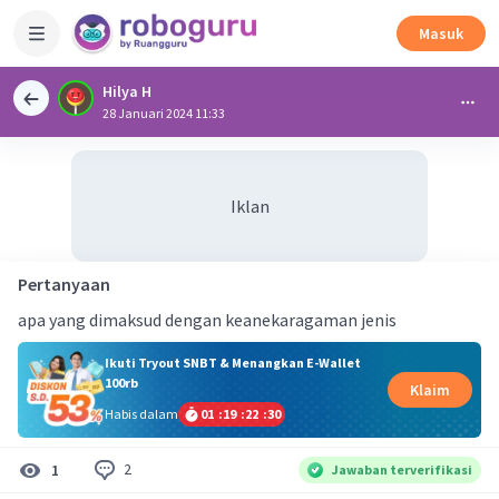
Masuk
Hilya H
28 Januari 2024 11:33
Iklan
Pertanyaan
apa yang dimaksud dengan keanekaragaman jenis
Ikuti Tryout SNBT & Menangkan E-Wallet
100rb
Klaim
Habis dalam
01
:
19
:
22
:
29
2
1
Jawaban terverifikasi