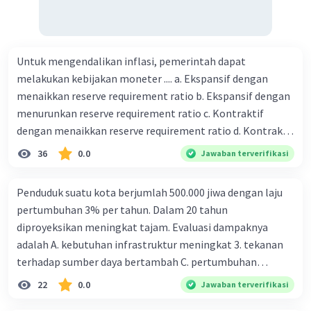
Untuk mengendalikan inflasi, pemerintah dapat
melakukan kebijakan moneter .... a. Ekspansif dengan
menaikkan reserve requirement ratio b. Ekspansif dengan
menurunkan reserve requirement ratio c. Kontraktif
dengan menaikkan reserve requirement ratio d. Kontraktif
dengan menurunkan reserve requirement ratio e.
36
0.0
Jawaban terverifikasi
Ekspansif dengan menaikkan tingkat diskonto Bila Bank
Indonesia melakukan kebijakan moneter ekspansif,
Penduduk suatu kota berjumlah 500.000 jiwa dengan laju
ceteris paribus maka .... a. Menimbulkan inflasi di mana
pertumbuhan 3% per tahun. Dalam 20 tahun
bentuk kurva jumlah uang beredar (penawaran uang) naik
diproyeksikan meningkat tajam. Evaluasi dampaknya
dari kiri bawah ke kanan atas b. Menimbulkan deflasi di
adalah A. kebutuhan infrastruktur meningkat 3. tekanan
mana bentuk kurva jumlah uang beredar (penawaran
terhadap sumber daya bertambah C. pertumbuhan
uang) naik dari kiri bawah ke kanan atas c. Tingkat bunga
eksponensial berdampak jangka panjang D. tidak
22
0.0
Jawaban terverifikasi
meningkat di mana bentuk kurva jumlah uang beredar
memengaruhi tata ruang E. proyeksi penduduk penting
(penawaran uang) naik dari kiri bawah ke kanan atas d.