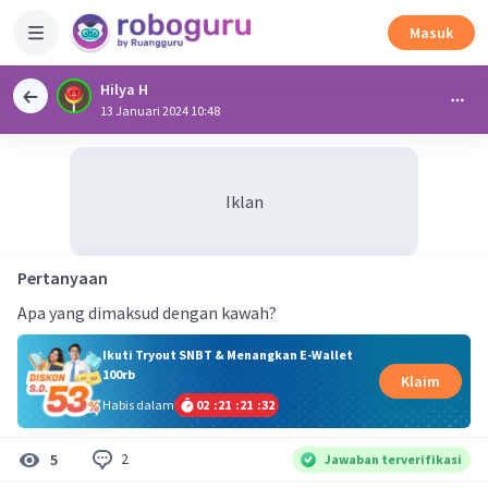
Masuk
Hilya H
13 Januari 2024 10:48
Iklan
Pertanyaan
Apa yang dimaksud dengan kawah?
Ikuti Tryout SNBT & Menangkan E-Wallet
100rb
Klaim
Habis dalam
02
:
21
:
21
:
32
2
5
Jawaban terverifikasi