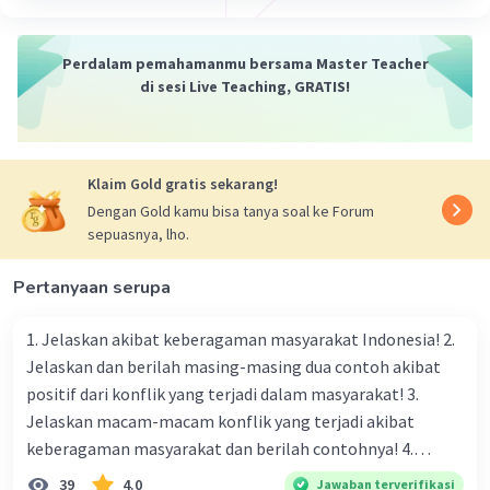
Perdalam pemahamanmu bersama Master Teacher
di sesi Live Teaching, GRATIS!
Klaim Gold gratis sekarang!
Dengan Gold kamu bisa tanya soal ke Forum
sepuasnya, lho.
Pertanyaan serupa
1. Jelaskan akibat keberagaman masyarakat Indonesia! 2.
Jelaskan dan berilah masing-masing dua contoh akibat
positif dari konflik yang terjadi dalam masyarakat! 3.
Jelaskan macam-macam konflik yang terjadi akibat
keberagaman masyarakat dan berilah contohnya! 4.
Mengapa dalam masyarakat yang memiliki keberagaman
39
4.0
Jawaban terverifikasi