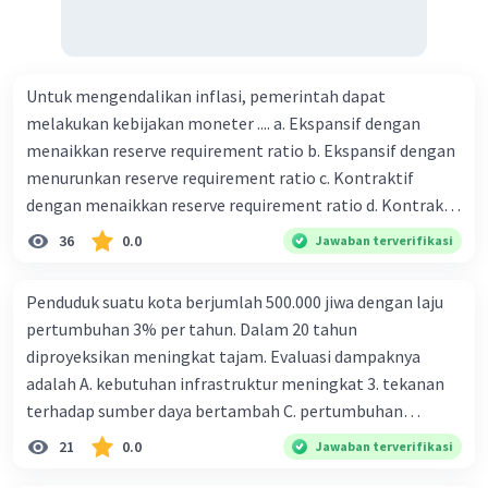
Untuk mengendalikan inflasi, pemerintah dapat
melakukan kebijakan moneter .... a. Ekspansif dengan
menaikkan reserve requirement ratio b. Ekspansif dengan
menurunkan reserve requirement ratio c. Kontraktif
dengan menaikkan reserve requirement ratio d. Kontraktif
dengan menurunkan reserve requirement ratio e.
36
0.0
Jawaban terverifikasi
Ekspansif dengan menaikkan tingkat diskonto Bila Bank
Indonesia melakukan kebijakan moneter ekspansif,
Penduduk suatu kota berjumlah 500.000 jiwa dengan laju
ceteris paribus maka .... a. Menimbulkan inflasi di mana
pertumbuhan 3% per tahun. Dalam 20 tahun
bentuk kurva jumlah uang beredar (penawaran uang) naik
diproyeksikan meningkat tajam. Evaluasi dampaknya
dari kiri bawah ke kanan atas b. Menimbulkan deflasi di
adalah A. kebutuhan infrastruktur meningkat 3. tekanan
mana bentuk kurva jumlah uang beredar (penawaran
terhadap sumber daya bertambah C. pertumbuhan
uang) naik dari kiri bawah ke kanan atas c. Tingkat bunga
eksponensial berdampak jangka panjang D. tidak
21
0.0
Jawaban terverifikasi
meningkat di mana bentuk kurva jumlah uang beredar
memengaruhi tata ruang E. proyeksi penduduk penting
(penawaran uang) naik dari kiri bawah ke kanan atas d.