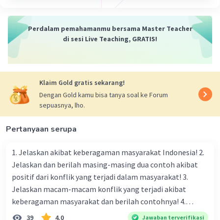
Perdalam pemahamanmu bersama Master Teacher
di sesi Live Teaching, GRATIS!
Klaim Gold gratis sekarang!
Dengan Gold kamu bisa tanya soal ke Forum
sepuasnya, lho.
Pertanyaan serupa
1. Jelaskan akibat keberagaman masyarakat Indonesia! 2.
Jelaskan dan berilah masing-masing dua contoh akibat
positif dari konflik yang terjadi dalam masyarakat! 3.
Jelaskan macam-macam konflik yang terjadi akibat
keberagaman masyarakat dan berilah contohnya! 4.
Mengapa dalam masyarakat yang memiliki keberagaman
39
4.0
Jawaban terverifikasi