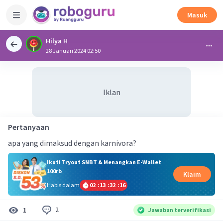
Masuk
Hilya H
28 Januari 2024 02:50
Iklan
Pertanyaan
apa yang dimaksud dengan karnivora?
Ikuti Tryout SNBT & Menangkan E-Wallet
100rb
Klaim
Habis dalam
02
:
13
:
32
:
15
2
1
Jawaban terverifikasi