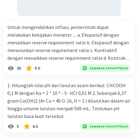
Untuk mengendalikan inflasi, pemerintah dapat
melakukan kebijakan moneter .... a. Ekspansif dengan
menaikkan reserve requirement ratio b. Ekspansif dengan
menurunkan reserve requirement ratio c. Kontraktif
dengan menaikkan reserve requirement ratio d. Kontraktif
dengan menurunkan reserve requirement ratio e.
36
0.0
Jawaban terverifikasi
Ekspansif dengan menaikkan tingkat diskonto Bila Bank
Indonesia melakukan kebijakan moneter ekspansif,
1. Hitunglah nilai pH dari larutan asam berikut: CHCOOH
ceteris paribus maka .... a. Menimbulkan inflasi di mana
0,1 M dengan Ka = 1 * 10 ^ - 5 : HCI 0,01 M 2. Sebanyak 0,37
bentuk kurva jumlah uang beredar (penawaran uang) naik
gram Ca(OH)2 (Ar Ca = 40 O-16, H = 1 ) dilarutkan dalam air
dari kiri bawah ke kanan atas b. Menimbulkan deflasi di
hingga volume larutan menjadi 500 mL.. Tentukan pH
mana bentuk kurva jumlah uang beredar (penawaran
larutan basa kuat tersebut.
uang) naik dari kiri bawah ke kanan atas c. Tingkat bunga
5
4.5
Jawaban terverifikasi
meningkat di mana bentuk kurva jumlah uang beredar
(penawaran uang) naik dari kiri bawah ke kanan atas d.