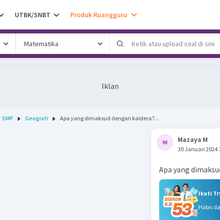
UTBK/SNBT
Produk Ruangguru
Iklan
SMP
Geografi
Apa yang dimaksud dengan kaldera?...
Mazaya M
30 Januari 2024 
Apa yang dimaksu
Ikuti T
Habis d