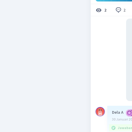
2
2
Dela A
30 Januari 2
Jawaban 