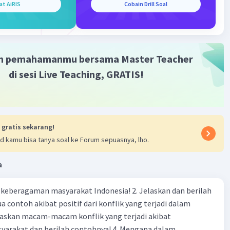
·
0.0
(
0
)
Balas
ating
at AiRIS
Cobain Drill Soal
m pemahamanmu bersama Master Teacher
di sesi Live Teaching, GRATIS!
 gratis sekarang!
d kamu bisa tanya soal ke Forum sepuasnya, lho.
a
agaman masyarakat Indonesia! 2. Jelaskan dan berilah
 contoh akibat positif dari konflik yang terjadi dalam
 dan berilah contohnya! 4. Mengapa dalam