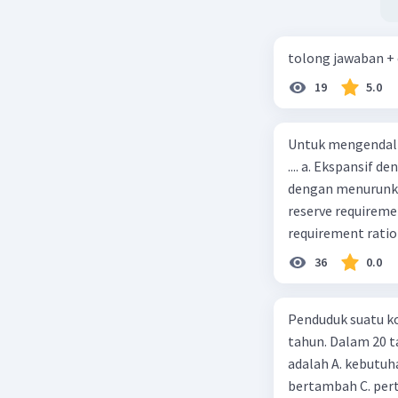
tolong jawaban +
19
5.0
Untuk mengendali
.... a. Ekspansif 
dengan menurunka
reserve requireme
requirement ratio e
Indonesia melakuka
36
0.0
Menimbulkan infl
uang) naik dari k
Penduduk suatu ko
kurva jumlah uang
tahun. Dalam 20 
c. Tingkat bunga 
adalah A. kebutuh
(penawaran uang) n
bertambah C. per
mana bentuk kurva