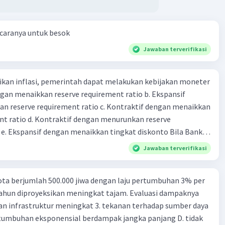
 caranya untuk besok
Jawaban terverifikasi
kan inflasi, pemerintah dapat melakukan kebijakan moneter
dengan menaikkan reserve requirement ratio b. Ekspansif
n reserve requirement ratio c. Kontraktif dengan menaikkan
nt ratio d. Kontraktif dengan menurunkan reserve
. Ekspansif dengan menaikkan tingkat diskonto Bila Bank
n kebijakan moneter ekspansif, ceteris paribus maka .... a.
Jawaban terverifikasi
asi di mana bentuk kurva jumlah uang beredar (penawaran
iri bawah ke kanan atas b. Menimbulkan deflasi di mana bentuk
ta berjumlah 500.000 jiwa dengan laju pertumbuhan 3% per
 beredar (penawaran uang) naik dari kiri bawah ke kanan atas
tahun diproyeksikan meningkat tajam. Evaluasi dampaknya
meningkat di mana bentuk kurva jumlah uang beredar
an infrastruktur meningkat 3. tekanan terhadap sumber daya
aik dari kiri bawah ke kanan atas d. Tingkat bunga turun di
tumbuhan eksponensial berdampak jangka panjang D. tidak
 jumlah uang beredar (penawaran uang) naik dari kiri bawah