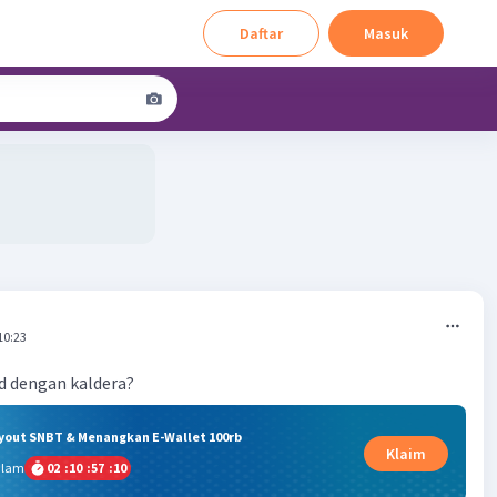
Daftar
Masuk
10:23
d dengan kaldera?
ryout SNBT & Menangkan E-Wallet 100rb
Klaim
alam
02
:
10
:
57
:
09