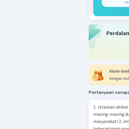
Beri R
Ch
Perdala
Klaim Gold
Dengan Gol
Pertanyaan serup
1. Jelaskan akibat keber
masing-masing dua
masyarakat! 3. Jelaskan macam-macam konflik yang terjadi akibat
keberagaman masyarakat