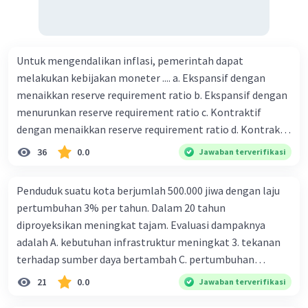
Untuk mengendalikan inflasi, pemerintah dapat
melakukan kebijakan moneter .... a. Ekspansif dengan
menaikkan reserve requirement ratio b. Ekspansif dengan
menurunkan reserve requirement ratio c. Kontraktif
dengan menaikkan reserve requirement ratio d. Kontraktif
dengan menurunkan reserve requirement ratio e.
36
0.0
Jawaban terverifikasi
Ekspansif dengan menaikkan tingkat diskonto Bila Bank
Indonesia melakukan kebijakan moneter ekspansif,
Penduduk suatu kota berjumlah 500.000 jiwa dengan laju
ceteris paribus maka .... a. Menimbulkan inflasi di mana
pertumbuhan 3% per tahun. Dalam 20 tahun
bentuk kurva jumlah uang beredar (penawaran uang) naik
diproyeksikan meningkat tajam. Evaluasi dampaknya
dari kiri bawah ke kanan atas b. Menimbulkan deflasi di
adalah A. kebutuhan infrastruktur meningkat 3. tekanan
mana bentuk kurva jumlah uang beredar (penawaran
terhadap sumber daya bertambah C. pertumbuhan
uang) naik dari kiri bawah ke kanan atas c. Tingkat bunga
eksponensial berdampak jangka panjang D. tidak
21
0.0
Jawaban terverifikasi
meningkat di mana bentuk kurva jumlah uang beredar
memengaruhi tata ruang E. proyeksi penduduk penting
(penawaran uang) naik dari kiri bawah ke kanan atas d.