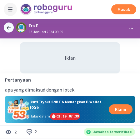
Masuk
Era E
13 Januari 2024 09:09
Iklan
Pertanyaan
apa yang dimaksud dengan iptek
Ikuti Tryout SNBT & Menangkan E-Wallet
100rb
Klaim
Habis dalam
01
:
19
:
07
:
39
2
2
Jawaban terverifikasi