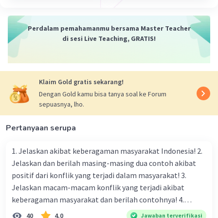
Perdalam pemahamanmu bersama Master Teacher
di sesi Live Teaching, GRATIS!
Klaim Gold gratis sekarang!
Dengan Gold kamu bisa tanya soal ke Forum
sepuasnya, lho.
Pertanyaan serupa
1. Jelaskan akibat keberagaman masyarakat Indonesia! 2.
Jelaskan dan berilah masing-masing dua contoh akibat
positif dari konflik yang terjadi dalam masyarakat! 3.
Jelaskan macam-macam konflik yang terjadi akibat
keberagaman masyarakat dan berilah contohnya! 4.
Mengapa dalam masyarakat yang memiliki keberagaman
40
4.0
Jawaban terverifikasi