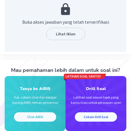
pengetahuan.
·
0.0
(
0
)
Balas
Beri Rating
Buka akses jawaban yang telah terverifikasi
Lihat Iklan
Rayhan J
Level 17
13 Januari 2024 23:20
Jawaban terverifikasi
IPTEK adalah ilmu pengetahuan dan teknologi
Iklan
Mau pemahaman lebih dalam untuk soal ini?
·
0.0
(
0
)
Balas
Beri Rating
LATIHAN SOAL GRATIS!
Tanya ke AiRIS
Drill Soal
Yuk, cobain chat dan belajar
Latihan soal sesuai topik yang
bareng AiRIS, teman pintarmu!
kamu mau untuk persiapan ujian
Chat AiRIS
Cobain Drill Soal