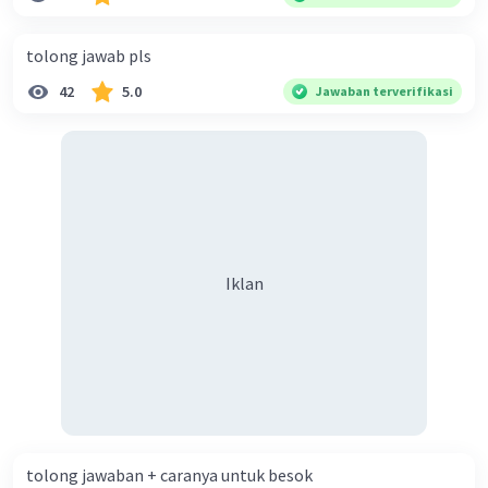
diperlukan harmoni? 5. Indonesia merupakan negara yang
kaya akan keberagaman baik dilihat dari agama, suku, ras,
tolong jawab pls
bahasa, dan budaya. Berdasarkan pernyataan tersebut,
42
5.0
Jawaban terverifikasi
apa yang dapat kalian lakukan untuk menjaga
keberagaman supaya terhindar dari konflik?
Iklan
tolong jawaban + caranya untuk besok