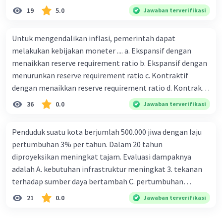
19
5.0
Jawaban terverifikasi
Untuk mengendalikan inflasi, pemerintah dapat
melakukan kebijakan moneter .... a. Ekspansif dengan
menaikkan reserve requirement ratio b. Ekspansif dengan
menurunkan reserve requirement ratio c. Kontraktif
dengan menaikkan reserve requirement ratio d. Kontraktif
dengan menurunkan reserve requirement ratio e.
36
0.0
Jawaban terverifikasi
Ekspansif dengan menaikkan tingkat diskonto Bila Bank
Indonesia melakukan kebijakan moneter ekspansif,
Penduduk suatu kota berjumlah 500.000 jiwa dengan laju
ceteris paribus maka .... a. Menimbulkan inflasi di mana
pertumbuhan 3% per tahun. Dalam 20 tahun
bentuk kurva jumlah uang beredar (penawaran uang) naik
diproyeksikan meningkat tajam. Evaluasi dampaknya
dari kiri bawah ke kanan atas b. Menimbulkan deflasi di
adalah A. kebutuhan infrastruktur meningkat 3. tekanan
mana bentuk kurva jumlah uang beredar (penawaran
terhadap sumber daya bertambah C. pertumbuhan
uang) naik dari kiri bawah ke kanan atas c. Tingkat bunga
eksponensial berdampak jangka panjang D. tidak
21
0.0
Jawaban terverifikasi
meningkat di mana bentuk kurva jumlah uang beredar
memengaruhi tata ruang E. proyeksi penduduk penting
(penawaran uang) naik dari kiri bawah ke kanan atas d.
untuk perencanaan