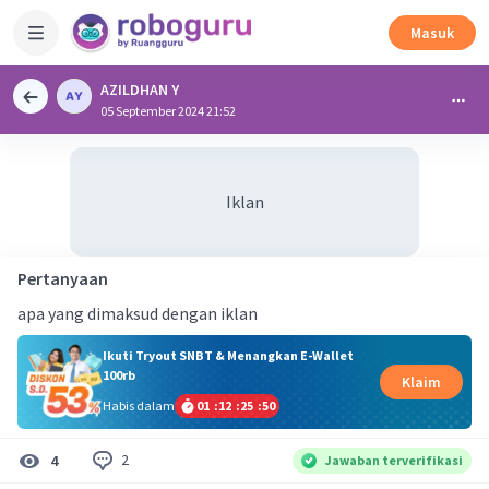
Masuk
AZILDHAN Y
05 September 2024 21:52
Iklan
Pertanyaan
apa yang dimaksud dengan iklan
Ikuti Tryout SNBT & Menangkan E-Wallet
100rb
Klaim
Habis dalam
01
:
12
:
25
:
50
2
4
Jawaban terverifikasi