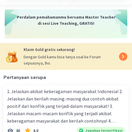
menginformasikan suatu hal, barang, atau jasa
melalui media
Perdalam pemahamanmu bersama Master Teacher
di sesi Live Teaching, GRATIS!
Klaim Gold gratis sekarang!
Dengan Gold kamu bisa tanya soal ke Forum
sepuasnya, lho.
Pertanyaan serupa
1. Jelaskan akibat keberagaman masyarakat Indonesia! 2.
Jelaskan dan berilah masing-masing dua contoh akibat
positif dari konflik yang terjadi dalam masyarakat! 3.
Jelaskan macam-macam konflik yang terjadi akibat
keberagaman masyarakat dan berilah contohnya! 4.
Mengapa dalam masyarakat yang memiliki keberagaman
40
4.0
Jawaban terverifikasi