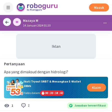
Masuk
Mazaya M
14 Januari 2024 01:20
Iklan
Pertanyaan
Apa yang dimaksud dengan hidrologi?
Ikuti Tryout SNBT & Menangkan E-Wallet
100rb
Klaim
Habis dalam
00
:
20
:
18
:
41
2
1
Jawaban terverifikasi