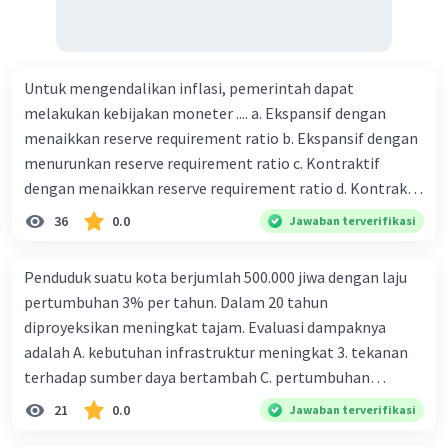
Untuk mengendalikan inflasi, pemerintah dapat
melakukan kebijakan moneter .... a. Ekspansif dengan
menaikkan reserve requirement ratio b. Ekspansif dengan
menurunkan reserve requirement ratio c. Kontraktif
dengan menaikkan reserve requirement ratio d. Kontraktif
dengan menurunkan reserve requirement ratio e.
36
0.0
Jawaban terverifikasi
Ekspansif dengan menaikkan tingkat diskonto Bila Bank
Indonesia melakukan kebijakan moneter ekspansif,
Penduduk suatu kota berjumlah 500.000 jiwa dengan laju
ceteris paribus maka .... a. Menimbulkan inflasi di mana
pertumbuhan 3% per tahun. Dalam 20 tahun
bentuk kurva jumlah uang beredar (penawaran uang) naik
diproyeksikan meningkat tajam. Evaluasi dampaknya
dari kiri bawah ke kanan atas b. Menimbulkan deflasi di
adalah A. kebutuhan infrastruktur meningkat 3. tekanan
mana bentuk kurva jumlah uang beredar (penawaran
terhadap sumber daya bertambah C. pertumbuhan
uang) naik dari kiri bawah ke kanan atas c. Tingkat bunga
eksponensial berdampak jangka panjang D. tidak
21
0.0
Jawaban terverifikasi
meningkat di mana bentuk kurva jumlah uang beredar
memengaruhi tata ruang E. proyeksi penduduk penting
(penawaran uang) naik dari kiri bawah ke kanan atas d.