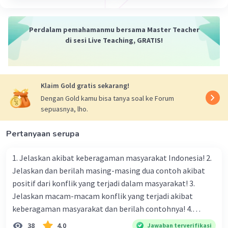
Perdalam pemahamanmu bersama Master Teacher
di sesi Live Teaching, GRATIS!
Klaim Gold gratis sekarang!
Dengan Gold kamu bisa tanya soal ke Forum
sepuasnya, lho.
Pertanyaan serupa
1. Jelaskan akibat keberagaman masyarakat Indonesia! 2.
Jelaskan dan berilah masing-masing dua contoh akibat
positif dari konflik yang terjadi dalam masyarakat! 3.
Jelaskan macam-macam konflik yang terjadi akibat
keberagaman masyarakat dan berilah contohnya! 4.
Mengapa dalam masyarakat yang memiliki keberagaman
38
4.0
Jawaban terverifikasi