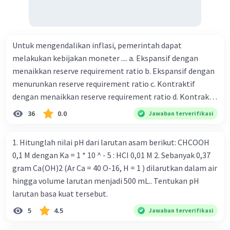
Untuk mengendalikan inflasi, pemerintah dapat
melakukan kebijakan moneter .... a. Ekspansif dengan
menaikkan reserve requirement ratio b. Ekspansif dengan
menurunkan reserve requirement ratio c. Kontraktif
dengan menaikkan reserve requirement ratio d. Kontraktif
dengan menurunkan reserve requirement ratio e.
36
0.0
Jawaban terverifikasi
Ekspansif dengan menaikkan tingkat diskonto Bila Bank
Indonesia melakukan kebijakan moneter ekspansif,
1. Hitunglah nilai pH dari larutan asam berikut: CHCOOH
ceteris paribus maka .... a. Menimbulkan inflasi di mana
0,1 M dengan Ka = 1 * 10 ^ - 5 : HCI 0,01 M 2. Sebanyak 0,37
bentuk kurva jumlah uang beredar (penawaran uang) naik
gram Ca(OH)2 (Ar Ca = 40 O-16, H = 1 ) dilarutkan dalam air
dari kiri bawah ke kanan atas b. Menimbulkan deflasi di
hingga volume larutan menjadi 500 mL.. Tentukan pH
mana bentuk kurva jumlah uang beredar (penawaran
larutan basa kuat tersebut.
uang) naik dari kiri bawah ke kanan atas c. Tingkat bunga
5
4.5
Jawaban terverifikasi
meningkat di mana bentuk kurva jumlah uang beredar
(penawaran uang) naik dari kiri bawah ke kanan atas d.