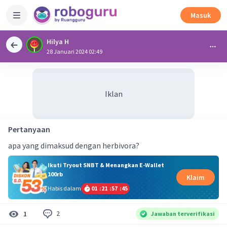
Masuk
Hilya H
28 Januari 2024 02:49
Iklan
Pertanyaan
apa yang dimaksud dengan herbivora?
Ikuti Tryout SNBT & Menangkan E-Wallet
100rb
Klaim
Habis dalam
01
:
21
:
57
:
45
2
1
Jawaban terverifikasi