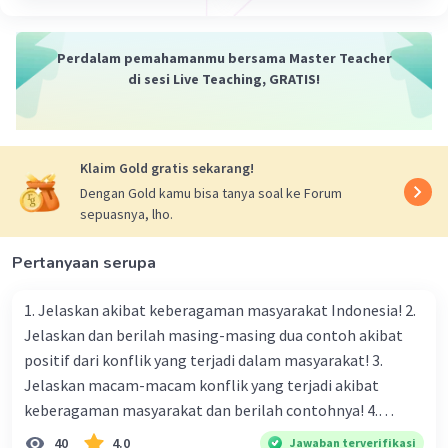
Perdalam pemahamanmu bersama Master Teacher
di sesi Live Teaching, GRATIS!
Klaim Gold gratis sekarang!
Dengan Gold kamu bisa tanya soal ke Forum
sepuasnya, lho.
Pertanyaan serupa
1. Jelaskan akibat keberagaman masyarakat Indonesia! 2.
Jelaskan dan berilah masing-masing dua contoh akibat
positif dari konflik yang terjadi dalam masyarakat! 3.
Jelaskan macam-macam konflik yang terjadi akibat
keberagaman masyarakat dan berilah contohnya! 4.
Mengapa dalam masyarakat yang memiliki keberagaman
40
4.0
Jawaban terverifikasi