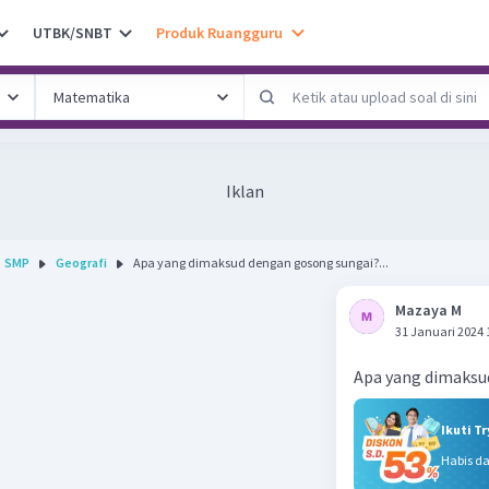
UTBK/SNBT
Produk Ruangguru
Iklan
SMP
Geografi
Apa yang dimaksud dengan gosong sungai?...
Mazaya M
31 Januari 2024 
Apa yang dimaksu
Ikuti T
Habis d