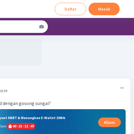
Daftar
Masuk
10:39
d dengan gosong sungai?
ryout SNBT & Menangkan E-Wallet 100rb
Klaim
alam
00
:
15
:
11
:
46