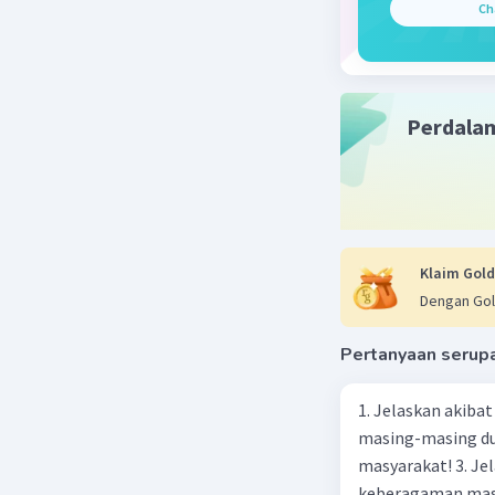
Ch
Perdala
Klaim Gold
Dengan Gol
Pertanyaan serup
1. Jelaskan akibat keber
masing-masing dua
masyarakat! 3. Jelaskan macam-macam konflik yang terjadi akibat
keberagaman masyarakat