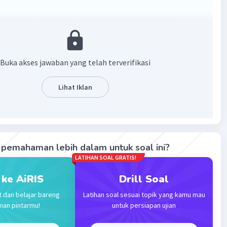
ang tepat untuk soal tersebut adalah gosong sungai
 bentang alam hasil sedimentasi yang terjadi di dalam
i.
Buka akses jawaban yang telah terverifikasi
·
0.0
(
0
)
Balas
ating
Lihat Iklan
Level 58
024 02:23
terverifikasi
pemahaman lebih dalam untuk soal ini?
ungai adalah
kumpulan-kumpulan sedimen (pasir atau
Iklan
LATIHAN SOAL GRATIS!
yang telah diendapkan oleh aliran sungai pada tubuh
 ke AiRIS
Drill Soal
t dan belajar bareng
Latihan soal sesuai topik yang kamu mau
·
0.0
(
0
)
Balas
ating
man pintarmu!
untuk persiapan ujian