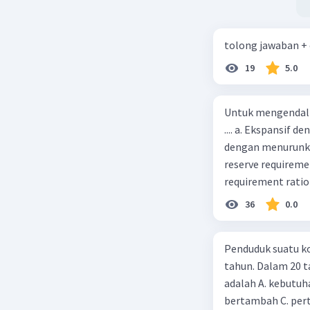
tolong jawaban +
19
5.0
Untuk mengendali
.... a. Ekspansif 
dengan menurunka
reserve requireme
requirement ratio e
Indonesia melakuka
36
0.0
Menimbulkan infl
uang) naik dari k
Penduduk suatu ko
kurva jumlah uang
tahun. Dalam 20 
c. Tingkat bunga 
adalah A. kebutuh
(penawaran uang) n
bertambah C. per
mana bentuk kurva