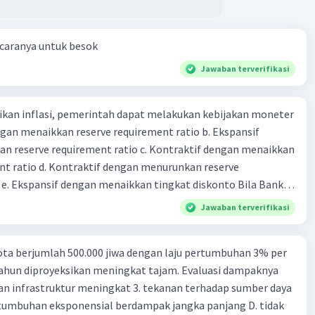
 caranya untuk besok
Jawaban terverifikasi
kan inflasi, pemerintah dapat melakukan kebijakan moneter
dengan menaikkan reserve requirement ratio b. Ekspansif
n reserve requirement ratio c. Kontraktif dengan menaikkan
nt ratio d. Kontraktif dengan menurunkan reserve
. Ekspansif dengan menaikkan tingkat diskonto Bila Bank
n kebijakan moneter ekspansif, ceteris paribus maka .... a.
Jawaban terverifikasi
asi di mana bentuk kurva jumlah uang beredar (penawaran
iri bawah ke kanan atas b. Menimbulkan deflasi di mana bentuk
ta berjumlah 500.000 jiwa dengan laju pertumbuhan 3% per
 beredar (penawaran uang) naik dari kiri bawah ke kanan atas
tahun diproyeksikan meningkat tajam. Evaluasi dampaknya
meningkat di mana bentuk kurva jumlah uang beredar
an infrastruktur meningkat 3. tekanan terhadap sumber daya
aik dari kiri bawah ke kanan atas d. Tingkat bunga turun di
tumbuhan eksponensial berdampak jangka panjang D. tidak
 jumlah uang beredar (penawaran uang) naik dari kiri bawah