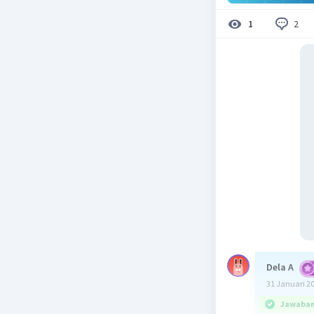
2
1
Dela A
31 Januari 2
Jawaban 