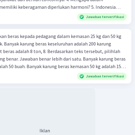
liki keberagaman diperlukan harmoni? 5. Indonesia
yang kaya akan keberagaman baik dilihat dari agama, suku,
Jawaban terverifikasi
budaya. Berdasarkan pernyataan tersebut, apa yang dapat
tuk menjaga keberagaman supaya terhindar dari konflik?
kan beras kepada pedagang dalam kemasan 25 kg dan 50 kg
. Banyak karung beras keseluruhan adalah 200 karung
 beras adalah 8 ton, 8. Berdasarkan teks tersebut, pilihlah
g benar. Jawaban benar lebih dari satu. Banyak karung beras
lah 50 buah. Banyak karung beras kemasan 50 kg adalah 150
 beras dalam kemasan 25 kg adalah 2 ton. Perbandingan berat
Jawaban terverifikasi
g dan 50 kg dalam truk adalah 1: 3. 9. Berdasarkan teks
ya setiap beras karung kecil adalah Rp7.500 dan karung besar
ah biaya angkut semua beras yang harus dibayar oleh Bu
00 C. Rp2.312.000 B. Rp2.475.000 D. Rp2.280.000
Iklan