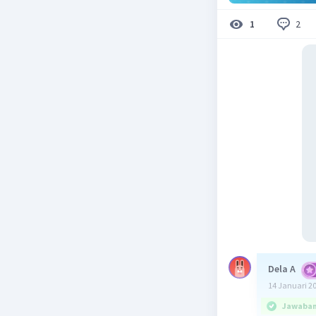
2
1
Dela A
14 Januari 2
Jawaban 