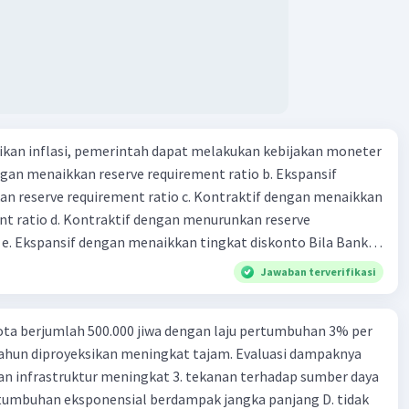
kan inflasi, pemerintah dapat melakukan kebijakan moneter
dengan menaikkan reserve requirement ratio b. Ekspansif
n reserve requirement ratio c. Kontraktif dengan menaikkan
nt ratio d. Kontraktif dengan menurunkan reserve
. Ekspansif dengan menaikkan tingkat diskonto Bila Bank
n kebijakan moneter ekspansif, ceteris paribus maka .... a.
Jawaban terverifikasi
asi di mana bentuk kurva jumlah uang beredar (penawaran
iri bawah ke kanan atas b. Menimbulkan deflasi di mana bentuk
ta berjumlah 500.000 jiwa dengan laju pertumbuhan 3% per
 beredar (penawaran uang) naik dari kiri bawah ke kanan atas
tahun diproyeksikan meningkat tajam. Evaluasi dampaknya
meningkat di mana bentuk kurva jumlah uang beredar
an infrastruktur meningkat 3. tekanan terhadap sumber daya
aik dari kiri bawah ke kanan atas d. Tingkat bunga turun di
tumbuhan eksponensial berdampak jangka panjang D. tidak
 jumlah uang beredar (penawaran uang) naik dari kiri bawah