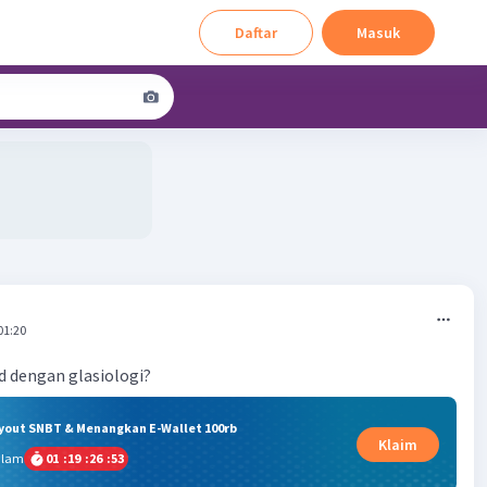
Daftar
Masuk
01:20
d dengan glasiologi?
ryout SNBT & Menangkan E-Wallet 100rb
Klaim
alam
01
:
19
:
26
:
53