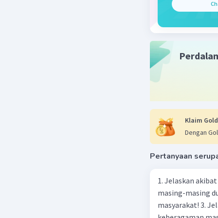
Ch
Perdala
Klaim Gold
Dengan Gol
Pertanyaan serup
1. Jelaskan akibat keber
masing-masing dua
masyarakat! 3. Jelaskan macam-macam konflik yang terjadi akibat
keberagaman masyarakat