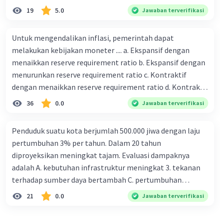
19
5.0
Jawaban terverifikasi
Untuk mengendalikan inflasi, pemerintah dapat
melakukan kebijakan moneter .... a. Ekspansif dengan
menaikkan reserve requirement ratio b. Ekspansif dengan
menurunkan reserve requirement ratio c. Kontraktif
dengan menaikkan reserve requirement ratio d. Kontraktif
dengan menurunkan reserve requirement ratio e.
36
0.0
Jawaban terverifikasi
Ekspansif dengan menaikkan tingkat diskonto Bila Bank
Indonesia melakukan kebijakan moneter ekspansif,
Penduduk suatu kota berjumlah 500.000 jiwa dengan laju
ceteris paribus maka .... a. Menimbulkan inflasi di mana
pertumbuhan 3% per tahun. Dalam 20 tahun
bentuk kurva jumlah uang beredar (penawaran uang) naik
diproyeksikan meningkat tajam. Evaluasi dampaknya
dari kiri bawah ke kanan atas b. Menimbulkan deflasi di
adalah A. kebutuhan infrastruktur meningkat 3. tekanan
mana bentuk kurva jumlah uang beredar (penawaran
terhadap sumber daya bertambah C. pertumbuhan
uang) naik dari kiri bawah ke kanan atas c. Tingkat bunga
eksponensial berdampak jangka panjang D. tidak
21
0.0
Jawaban terverifikasi
meningkat di mana bentuk kurva jumlah uang beredar
memengaruhi tata ruang E. proyeksi penduduk penting
(penawaran uang) naik dari kiri bawah ke kanan atas d.
untuk perencanaan