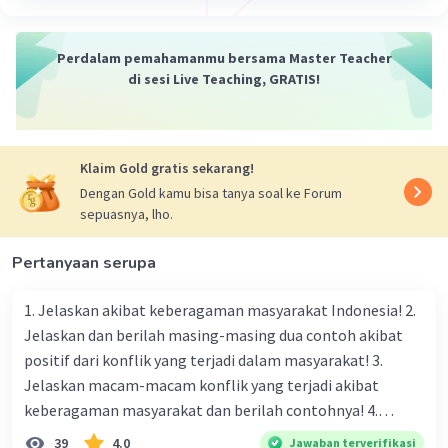
Perdalam pemahamanmu bersama Master Teacher
di sesi Live Teaching, GRATIS!
Klaim Gold gratis sekarang!
Dengan Gold kamu bisa tanya soal ke Forum
sepuasnya, lho.
Pertanyaan serupa
1. Jelaskan akibat keberagaman masyarakat Indonesia! 2.
Jelaskan dan berilah masing-masing dua contoh akibat
positif dari konflik yang terjadi dalam masyarakat! 3.
Jelaskan macam-macam konflik yang terjadi akibat
keberagaman masyarakat dan berilah contohnya! 4.
Mengapa dalam masyarakat yang memiliki keberagaman
39
4.0
Jawaban terverifikasi