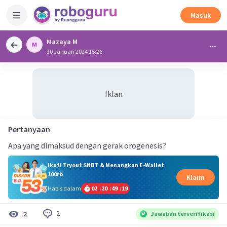
Masuk
Mazaya M
30 Januari 2024 15:26
Iklan
Pertanyaan
Apa yang dimaksud dengan gerak orogenesis?
Ikuti Tryout SNBT & Menangkan E-Wallet
100rb
Klaim
Habis dalam
02
:
20
:
49
:
18
2
2
Jawaban terverifikasi