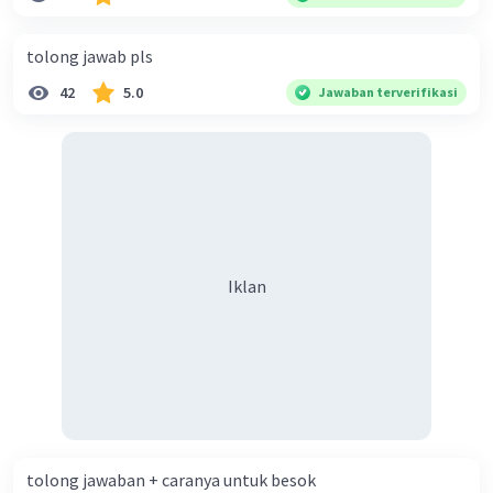
diperlukan harmoni? 5. Indonesia merupakan negara yang
kaya akan keberagaman baik dilihat dari agama, suku, ras,
tolong jawab pls
bahasa, dan budaya. Berdasarkan pernyataan tersebut,
42
5.0
Jawaban terverifikasi
apa yang dapat kalian lakukan untuk menjaga
keberagaman supaya terhindar dari konflik?
Iklan
tolong jawaban + caranya untuk besok