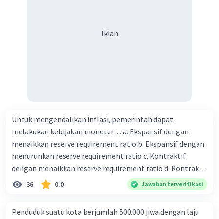
biaya setiap beras karung kecil adalah Rp7.500 dan karung
besar Rp14.000, berapakah biaya angkut semua beras yang
harus dibayar oleh Bu Vina? A. Rp2.540.000 C. Rp2.312.000 B.
Iklan
Rp2.475.000 D. Rp2.280.000
Untuk mengendalikan inflasi, pemerintah dapat
melakukan kebijakan moneter .... a. Ekspansif dengan
menaikkan reserve requirement ratio b. Ekspansif dengan
menurunkan reserve requirement ratio c. Kontraktif
dengan menaikkan reserve requirement ratio d. Kontraktif
dengan menurunkan reserve requirement ratio e.
36
0.0
Jawaban terverifikasi
Ekspansif dengan menaikkan tingkat diskonto Bila Bank
Indonesia melakukan kebijakan moneter ekspansif,
Penduduk suatu kota berjumlah 500.000 jiwa dengan laju
ceteris paribus maka .... a. Menimbulkan inflasi di mana