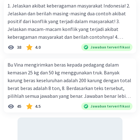
1. Jelaskan akibat keberagaman masyarakat Indonesia! 2.
Jelaskan dan berilah masing-masing dua contoh akibat
positif dari konflik yang terjadi dalam masyarakat! 3.
Jelaskan macam-macam konflik yang terjadi akibat
keberagaman masyarakat dan berilah contohnya! 4.
Mengapa dalam masyarakat yang memiliki keberagaman
38
4.0
Jawaban terverifikasi
diperlukan harmoni? 5. Indonesia merupakan negara yang
kaya akan keberagaman baik dilihat dari agama, suku, ras,
Bu Vina mengirimkan beras kepada pedagang dalam
bahasa, dan budaya. Berdasarkan pernyataan tersebut,
kemasan 25 kg dan 50 kg menggunakan truk. Banyak
apa yang dapat kalian lakukan untuk menjaga
karung beras keseluruhan adalah 200 karung dengan total
keberagaman supaya terhindar dari konflik?
berat beras adalah 8 ton, 8. Berdasarkan teks tersebut,
pilihlah semua jawaban yang benar. Jawaban benar lebih
dari satu. Banyak karung beras kemasan 25 kg adalah 50
45
4.5
Jawaban terverifikasi
buah. Banyak karung beras kemasan 50 kg adalah 150
buah. Total berat beras dalam kemasan 25 kg adalah 2
ton. Perbandingan berat beras kemasan 25 kg dan 50 kg
dalam truk adalah 1: 3. 9. Berdasarkan teks tersebut, jika