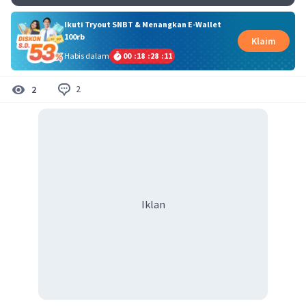
Ikuti Tryout SNBT & Menangkan E-Wallet
100rb
Klaim
Habis dalam
00
:
18
:
28
:
11
2
2
Iklan