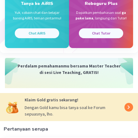
terjangkau. Sistem ini memungkinkan konsumen
Tanya ke AiRIS
Roboguru Plus
mengikuti tren mode terkini dengan cepat,
Yuk, cobain chat dan belajar
Dapatkan pembahasan soal
ga
namun seringkali mengorbankan kualitas
bareng AiRIS, teman pintarmu!
pake lama
, langsung dari Tutor!
pakaian dan menimbulkan masalah lingkungan.
😝😝
Chat AiRIS
Chat Tutor
·
0.0
(
0
)
Balas
Beri Rating
Perdalam pemahamanmu bersama Master Teacher
di sesi Live Teaching, GRATIS!
Klaim Gold gratis sekarang!
Dengan Gold kamu bisa tanya soal ke Forum
sepuasnya, lho.
Pertanyaan serupa