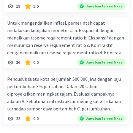
19
5.0
Jawaban terverifikasi
Untuk mengendalikan inflasi, pemerintah dapat
melakukan kebijakan moneter .... a. Ekspansif dengan
menaikkan reserve requirement ratio b. Ekspansif dengan
menurunkan reserve requirement ratio c. Kontraktif
dengan menaikkan reserve requirement ratio d. Kontraktif
dengan menurunkan reserve requirement ratio e.
36
0.0
Jawaban terverifikasi
Ekspansif dengan menaikkan tingkat diskonto Bila Bank
Indonesia melakukan kebijakan moneter ekspansif,
Penduduk suatu kota berjumlah 500.000 jiwa dengan laju
ceteris paribus maka .... a. Menimbulkan inflasi di mana
pertumbuhan 3% per tahun. Dalam 20 tahun
bentuk kurva jumlah uang beredar (penawaran uang) naik
diproyeksikan meningkat tajam. Evaluasi dampaknya
dari kiri bawah ke kanan atas b. Menimbulkan deflasi di
adalah A. kebutuhan infrastruktur meningkat 3. tekanan
mana bentuk kurva jumlah uang beredar (penawaran
terhadap sumber daya bertambah C. pertumbuhan
uang) naik dari kiri bawah ke kanan atas c. Tingkat bunga
eksponensial berdampak jangka panjang D. tidak
22
0.0
Jawaban terverifikasi
meningkat di mana bentuk kurva jumlah uang beredar
memengaruhi tata ruang E. proyeksi penduduk penting
(penawaran uang) naik dari kiri bawah ke kanan atas d.
untuk perencanaan