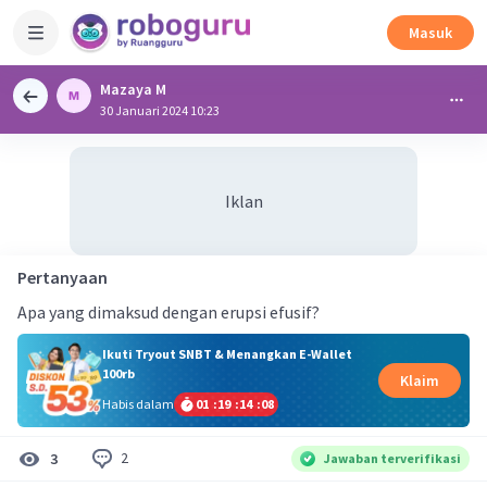
Masuk
Mazaya M
30 Januari 2024 10:23
Iklan
Pertanyaan
Apa yang dimaksud dengan erupsi efusif?
Ikuti Tryout SNBT & Menangkan E-Wallet
100rb
Klaim
Habis dalam
01
:
19
:
14
:
07
2
3
Jawaban terverifikasi