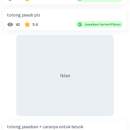
diperlukan harmoni? 5. Indonesia merupakan negara yang
kaya akan keberagaman baik dilihat dari agama, suku, ras,
tolong jawab pls
bahasa, dan budaya. Berdasarkan pernyataan tersebut,
42
5.0
Jawaban terverifikasi
apa yang dapat kalian lakukan untuk menjaga
keberagaman supaya terhindar dari konflik?
Iklan
tolong jawaban + caranya untuk besok