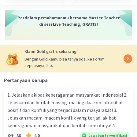
didominasi oleh lelehan dan semburan lava ke
permukaan gunung.
Tidak seperti erupsi
Perdalam pemahamanmu bersama Master Teacher
eksplosif, gunung apinya tidak meledak.
di sesi Live Teaching, GRATIS!
Biasanya, erupsi bertipe ini terjasi kepada
gunung yang berbentuk prisma.
Dengan demikian, jawaban sesuai dengan
Klaim Gold gratis sekarang!
penjelasan di atas ya..
Dengan Gold kamu bisa tanya soal ke Forum
sepuasnya, lho.
·
0.0
(
0
)
Balas
Beri Rating
Pertanyaan serupa
1. Jelaskan akibat keberagaman masyarakat Indonesia! 2.
Jelaskan dan berilah masing-masing dua contoh akibat
positif dari konflik yang terjadi dalam masyarakat! 3.
Jelaskan macam-macam konflik yang terjadi akibat
keberagaman masyarakat dan berilah contohnya! 4.
Mengapa dalam masyarakat yang memiliki keberagaman
38
4.0
Jawaban terverifikasi