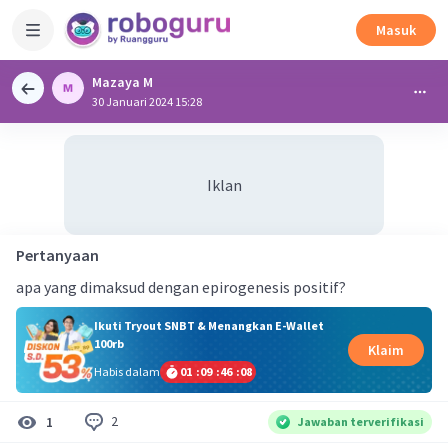
Masuk
Mazaya M
30 Januari 2024 15:28
Iklan
Pertanyaan
apa yang dimaksud dengan epirogenesis positif?
Ikuti Tryout SNBT & Menangkan E-Wallet
100rb
Klaim
Habis dalam
01
:
09
:
46
:
07
2
1
Jawaban terverifikasi