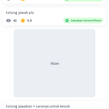
diperlukan harmoni? 5. Indonesia merupakan negara yang
kaya akan keberagaman baik dilihat dari agama, suku, ras,
tolong jawab pls
bahasa, dan budaya. Berdasarkan pernyataan tersebut,
42
5.0
Jawaban terverifikasi
apa yang dapat kalian lakukan untuk menjaga
keberagaman supaya terhindar dari konflik?
Iklan
tolong jawaban + caranya untuk besok