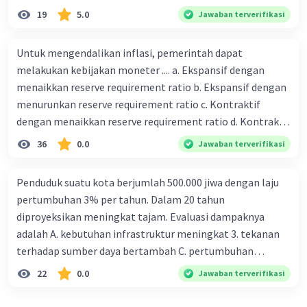
19
5.0
Jawaban terverifikasi
Untuk mengendalikan inflasi, pemerintah dapat
melakukan kebijakan moneter .... a. Ekspansif dengan
menaikkan reserve requirement ratio b. Ekspansif dengan
menurunkan reserve requirement ratio c. Kontraktif
dengan menaikkan reserve requirement ratio d. Kontraktif
dengan menurunkan reserve requirement ratio e.
36
0.0
Jawaban terverifikasi
Ekspansif dengan menaikkan tingkat diskonto Bila Bank
Indonesia melakukan kebijakan moneter ekspansif,
Penduduk suatu kota berjumlah 500.000 jiwa dengan laju
ceteris paribus maka .... a. Menimbulkan inflasi di mana
pertumbuhan 3% per tahun. Dalam 20 tahun
bentuk kurva jumlah uang beredar (penawaran uang) naik
diproyeksikan meningkat tajam. Evaluasi dampaknya
dari kiri bawah ke kanan atas b. Menimbulkan deflasi di
adalah A. kebutuhan infrastruktur meningkat 3. tekanan
mana bentuk kurva jumlah uang beredar (penawaran
terhadap sumber daya bertambah C. pertumbuhan
uang) naik dari kiri bawah ke kanan atas c. Tingkat bunga
eksponensial berdampak jangka panjang D. tidak
22
0.0
Jawaban terverifikasi
meningkat di mana bentuk kurva jumlah uang beredar
memengaruhi tata ruang E. proyeksi penduduk penting
(penawaran uang) naik dari kiri bawah ke kanan atas d.
untuk perencanaan