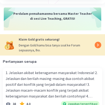
Perdalam pemahamanmu bersama Master Teacher
di sesi Live Teaching, GRATIS!
Klaim Gold gratis sekarang!
Dengan Gold kamu bisa tanya soal ke Forum
sepuasnya, lho.
Pertanyaan serupa
1. Jelaskan akibat keberagaman masyarakat Indonesia! 2.
Jelaskan dan berilah masing-masing dua contoh akibat
positif dari konflik yang terjadi dalam masyarakat! 3.
Jelaskan macam-macam konflik yang terjadi akibat
keberagaman masyarakat dan berilah contohnya! 4.
Mengapa dalam masyarakat yang memiliki keberagaman
38
4.0
Jawaban terverifikasi