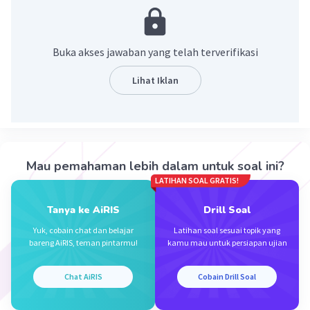
magma sampai ke permukaan bumi
·
0.0
(
0
)
Balas
Beri Rating
Buka akses jawaban yang telah terverifikasi
Lihat Iklan
Mazaya M
Community
Level 25
28 Januari 2024 13:23
Jawaban terverifikasi
Ekstrusi magma merupakan aktivitas atau
Iklan
Mau pemahaman lebih dalam untuk soal ini?
gerakan magma yang menyentuh permukaan
LATIHAN SOAL GRATIS!
bumi
Tanya ke AiRIS
Drill Soal
·
0.0
(
0
)
Balas
Beri Rating
Yuk, cobain chat dan belajar
Latihan soal sesuai topik yang
bareng AiRIS, teman pintarmu!
kamu mau untuk persiapan ujian
Chat AiRIS
Cobain Drill Soal