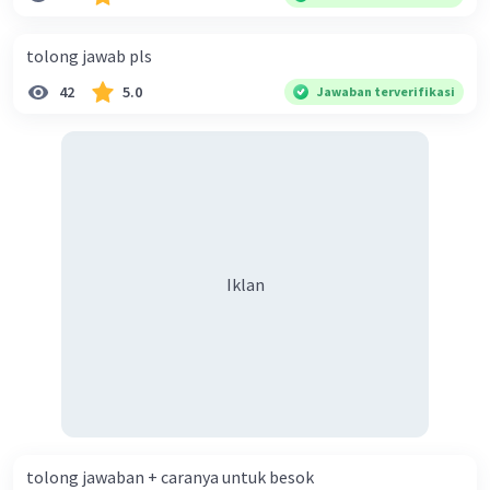
diperlukan harmoni? 5. Indonesia merupakan negara yang
kaya akan keberagaman baik dilihat dari agama, suku, ras,
tolong jawab pls
bahasa, dan budaya. Berdasarkan pernyataan tersebut,
42
5.0
Jawaban terverifikasi
apa yang dapat kalian lakukan untuk menjaga
keberagaman supaya terhindar dari konflik?
Iklan
tolong jawaban + caranya untuk besok