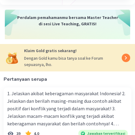
Perdalam pemahamanmu bersama Master Teacher
di sesi Live Teaching, GRATIS!
Klaim Gold gratis sekarang!
Dengan Gold kamu bisa tanya soal ke Forum
sepuasnya, lho.
Pertanyaan serupa
1. Jelaskan akibat keberagaman masyarakat Indonesia! 2.
Jelaskan dan berilah masing-masing dua contoh akibat
positif dari konflik yang terjadi dalam masyarakat! 3.
Jelaskan macam-macam konflik yang terjadi akibat
keberagaman masyarakat dan berilah contohnya! 4.
Mengapa dalam masyarakat yang memiliki keberagaman
39
4.0
Jawaban terverifikasi