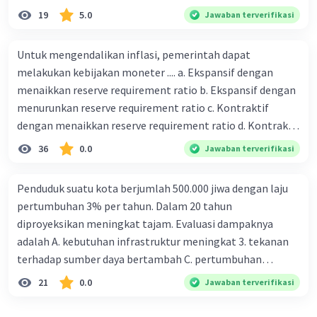
19
5.0
Jawaban terverifikasi
Untuk mengendalikan inflasi, pemerintah dapat
melakukan kebijakan moneter .... a. Ekspansif dengan
menaikkan reserve requirement ratio b. Ekspansif dengan
menurunkan reserve requirement ratio c. Kontraktif
dengan menaikkan reserve requirement ratio d. Kontraktif
dengan menurunkan reserve requirement ratio e.
36
0.0
Jawaban terverifikasi
Ekspansif dengan menaikkan tingkat diskonto Bila Bank
Indonesia melakukan kebijakan moneter ekspansif,
Penduduk suatu kota berjumlah 500.000 jiwa dengan laju
ceteris paribus maka .... a. Menimbulkan inflasi di mana
pertumbuhan 3% per tahun. Dalam 20 tahun
bentuk kurva jumlah uang beredar (penawaran uang) naik
diproyeksikan meningkat tajam. Evaluasi dampaknya
dari kiri bawah ke kanan atas b. Menimbulkan deflasi di
adalah A. kebutuhan infrastruktur meningkat 3. tekanan
mana bentuk kurva jumlah uang beredar (penawaran
terhadap sumber daya bertambah C. pertumbuhan
uang) naik dari kiri bawah ke kanan atas c. Tingkat bunga
eksponensial berdampak jangka panjang D. tidak
21
0.0
Jawaban terverifikasi
meningkat di mana bentuk kurva jumlah uang beredar
memengaruhi tata ruang E. proyeksi penduduk penting
(penawaran uang) naik dari kiri bawah ke kanan atas d.
untuk perencanaan