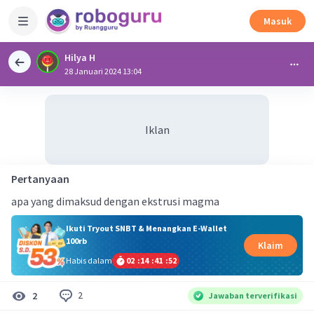
Masuk
Hilya H
28 Januari 2024 13:04
Iklan
Pertanyaan
apa yang dimaksud dengan ekstrusi magma
Ikuti Tryout SNBT & Menangkan E-Wallet
100rb
Klaim
Habis dalam
02
:
14
:
41
:
52
2
2
Jawaban terverifikasi