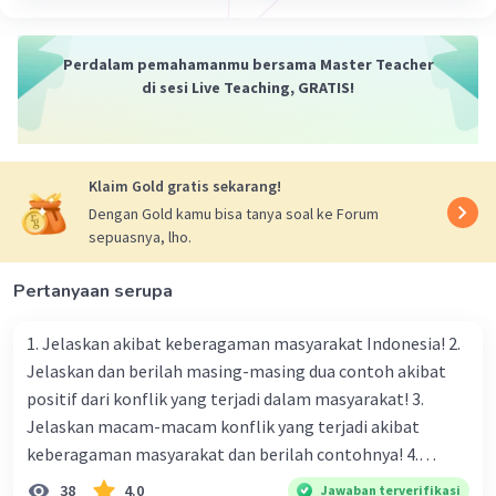
Perdalam pemahamanmu bersama Master Teacher
di sesi Live Teaching, GRATIS!
Klaim Gold gratis sekarang!
Dengan Gold kamu bisa tanya soal ke Forum
sepuasnya, lho.
Pertanyaan serupa
1. Jelaskan akibat keberagaman masyarakat Indonesia! 2.
Jelaskan dan berilah masing-masing dua contoh akibat
positif dari konflik yang terjadi dalam masyarakat! 3.
Jelaskan macam-macam konflik yang terjadi akibat
keberagaman masyarakat dan berilah contohnya! 4.
Mengapa dalam masyarakat yang memiliki keberagaman
38
4.0
Jawaban terverifikasi