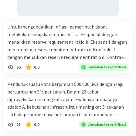
Untuk mengendalikan inflasi, pemerintah dapat
melakukan kebijakan moneter .... a. Ekspansif dengan
menaikkan reserve requirement ratio b. Ekspansif dengan
menurunkan reserve requirement ratio c. Kontraktif
dengan menaikkan reserve requirement ratio d. Kontraktif
dengan menurunkan reserve requirement ratio e.
36
0.0
Jawaban terverifikasi
Ekspansif dengan menaikkan tingkat diskonto Bila Bank
Indonesia melakukan kebijakan moneter ekspansif,
Penduduk suatu kota berjumlah 500.000 jiwa dengan laju
ceteris paribus maka .... a. Menimbulkan inflasi di mana
pertumbuhan 3% per tahun. Dalam 20 tahun
bentuk kurva jumlah uang beredar (penawaran uang) naik
diproyeksikan meningkat tajam. Evaluasi dampaknya
dari kiri bawah ke kanan atas b. Menimbulkan deflasi di
adalah A. kebutuhan infrastruktur meningkat 3. tekanan
mana bentuk kurva jumlah uang beredar (penawaran
terhadap sumber daya bertambah C. pertumbuhan
uang) naik dari kiri bawah ke kanan atas c. Tingkat bunga
eksponensial berdampak jangka panjang D. tidak
21
0.0
Jawaban terverifikasi
meningkat di mana bentuk kurva jumlah uang beredar
memengaruhi tata ruang E. proyeksi penduduk penting
(penawaran uang) naik dari kiri bawah ke kanan atas d.