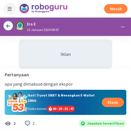
Masuk
Era E
13 Januari 2024 09:07
Iklan
Pertanyaan
apa yang dimaksud dengan ekspor
Ikuti Tryout SNBT & Menangkan E-Wallet
100rb
Klaim
Habis dalam
00
:
10
:
32
:
46
2
2
Jawaban terverifikasi