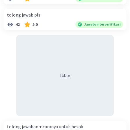
diperlukan harmoni? 5. Indonesia merupakan negara yang
kaya akan keberagaman baik dilihat dari agama, suku, ras,
tolong jawab pls
bahasa, dan budaya. Berdasarkan pernyataan tersebut,
42
5.0
Jawaban terverifikasi
apa yang dapat kalian lakukan untuk menjaga
keberagaman supaya terhindar dari konflik?
Iklan
tolong jawaban + caranya untuk besok