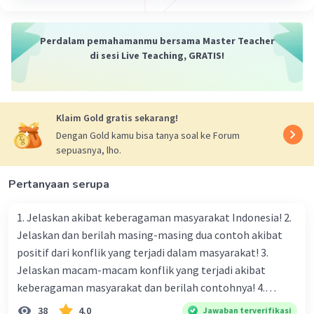
tanah yang disebut dolina.
Dolinas dapat memiliki berbagai ukuran, mulai
Perdalam pemahamanmu bersama Master Teacher
dari yang sangat kecil hingga yang sangat besar.
di sesi Live Teaching, GRATIS!
Bentuk dan ukuran dolina sangat bervariasi
tergantung pada sejumlah faktor termasuk jenis
batuan, pola aliran air, dan waktu pelarutan yang
terjadi. Dolina seringkali menjadi fitur menonjol
Klaim Gold gratis sekarang!
dalam lanskap karstik dan dapat mempengaruhi
Dengan Gold kamu bisa tanya soal ke Forum
pola hidrologi dan ekologi di sekitarnya.
sepuasnya, lho.
·
0.0
(
0
)
Balas
Beri Rating
Pertanyaan serupa
1. Jelaskan akibat keberagaman masyarakat Indonesia! 2.
Jelaskan dan berilah masing-masing dua contoh akibat
positif dari konflik yang terjadi dalam masyarakat! 3.
Jelaskan macam-macam konflik yang terjadi akibat
keberagaman masyarakat dan berilah contohnya! 4.
Mengapa dalam masyarakat yang memiliki keberagaman
38
4.0
Jawaban terverifikasi