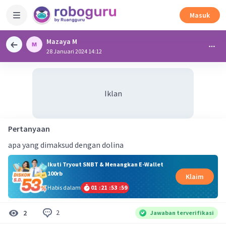
Masuk
Mazaya M
28 Januari 2024 14:12
Iklan
Pertanyaan
apa yang dimaksud dengan dolina
Ikuti Tryout SNBT & Menangkan E-Wallet
100rb
Klaim
Habis dalam
01
:
21
:
53
:
59
2
2
Jawaban terverifikasi