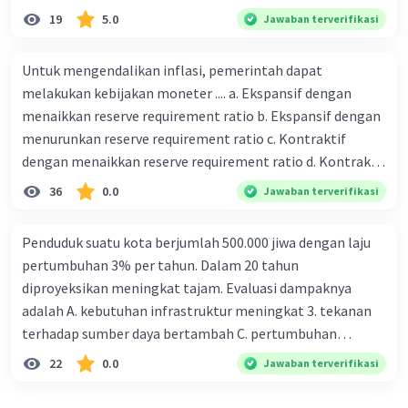
19
5.0
Jawaban terverifikasi
Untuk mengendalikan inflasi, pemerintah dapat
melakukan kebijakan moneter .... a. Ekspansif dengan
menaikkan reserve requirement ratio b. Ekspansif dengan
menurunkan reserve requirement ratio c. Kontraktif
dengan menaikkan reserve requirement ratio d. Kontraktif
dengan menurunkan reserve requirement ratio e.
36
0.0
Jawaban terverifikasi
Ekspansif dengan menaikkan tingkat diskonto Bila Bank
Indonesia melakukan kebijakan moneter ekspansif,
Penduduk suatu kota berjumlah 500.000 jiwa dengan laju
ceteris paribus maka .... a. Menimbulkan inflasi di mana
pertumbuhan 3% per tahun. Dalam 20 tahun
bentuk kurva jumlah uang beredar (penawaran uang) naik
diproyeksikan meningkat tajam. Evaluasi dampaknya
dari kiri bawah ke kanan atas b. Menimbulkan deflasi di
adalah A. kebutuhan infrastruktur meningkat 3. tekanan
mana bentuk kurva jumlah uang beredar (penawaran
terhadap sumber daya bertambah C. pertumbuhan
uang) naik dari kiri bawah ke kanan atas c. Tingkat bunga
eksponensial berdampak jangka panjang D. tidak
22
0.0
Jawaban terverifikasi
meningkat di mana bentuk kurva jumlah uang beredar
memengaruhi tata ruang E. proyeksi penduduk penting
(penawaran uang) naik dari kiri bawah ke kanan atas d.
untuk perencanaan