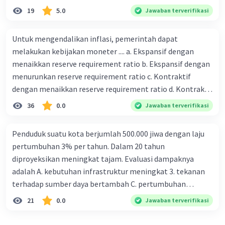
19
5.0
Jawaban terverifikasi
Untuk mengendalikan inflasi, pemerintah dapat
melakukan kebijakan moneter .... a. Ekspansif dengan
menaikkan reserve requirement ratio b. Ekspansif dengan
menurunkan reserve requirement ratio c. Kontraktif
dengan menaikkan reserve requirement ratio d. Kontraktif
dengan menurunkan reserve requirement ratio e.
36
0.0
Jawaban terverifikasi
Ekspansif dengan menaikkan tingkat diskonto Bila Bank
Indonesia melakukan kebijakan moneter ekspansif,
Penduduk suatu kota berjumlah 500.000 jiwa dengan laju
ceteris paribus maka .... a. Menimbulkan inflasi di mana
pertumbuhan 3% per tahun. Dalam 20 tahun
bentuk kurva jumlah uang beredar (penawaran uang) naik
diproyeksikan meningkat tajam. Evaluasi dampaknya
dari kiri bawah ke kanan atas b. Menimbulkan deflasi di
adalah A. kebutuhan infrastruktur meningkat 3. tekanan
mana bentuk kurva jumlah uang beredar (penawaran
terhadap sumber daya bertambah C. pertumbuhan
uang) naik dari kiri bawah ke kanan atas c. Tingkat bunga
eksponensial berdampak jangka panjang D. tidak
21
0.0
Jawaban terverifikasi
meningkat di mana bentuk kurva jumlah uang beredar
memengaruhi tata ruang E. proyeksi penduduk penting
(penawaran uang) naik dari kiri bawah ke kanan atas d.
untuk perencanaan