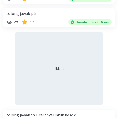
diperlukan harmoni? 5. Indonesia merupakan negara yang
kaya akan keberagaman baik dilihat dari agama, suku, ras,
tolong jawab pls
bahasa, dan budaya. Berdasarkan pernyataan tersebut,
42
5.0
Jawaban terverifikasi
apa yang dapat kalian lakukan untuk menjaga
keberagaman supaya terhindar dari konflik?
Iklan
tolong jawaban + caranya untuk besok