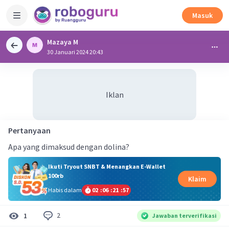
Masuk
Mazaya M
30 Januari 2024 20:43
Iklan
Pertanyaan
Apa yang dimaksud dengan dolina?
Ikuti Tryout SNBT & Menangkan E-Wallet
100rb
Klaim
Habis dalam
02
:
06
:
21
:
57
2
1
Jawaban terverifikasi