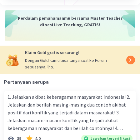
·
0.0
(
0
)
Balas
Beri Rating
Perdalam pemahamanmu bersama Master Teacher
di sesi Live Teaching, GRATIS!
Klaim Gold gratis sekarang!
Dengan Gold kamu bisa tanya soal ke Forum
sepuasnya, lho.
Pertanyaan serupa
1. Jelaskan akibat keberagaman masyarakat Indonesia! 2.
Jelaskan dan berilah masing-masing dua contoh akibat
positif dari konflik yang terjadi dalam masyarakat! 3.
Jelaskan macam-macam konflik yang terjadi akibat
keberagaman masyarakat dan berilah contohnya! 4.
Mengapa dalam masyarakat yang memiliki keberagaman
39
4.0
Jawaban terverifikasi