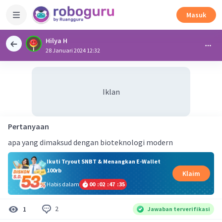
Masuk
Hilya H
28 Januari 2024 12:32
Iklan
Pertanyaan
apa yang dimaksud dengan bioteknologi modern
Ikuti Tryout SNBT & Menangkan E-Wallet
100rb
Klaim
Habis dalam
00
:
02
:
47
:
34
2
1
Jawaban terverifikasi