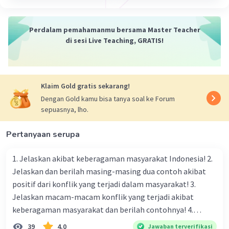
Perdalam pemahamanmu bersama Master Teacher
di sesi Live Teaching, GRATIS!
Klaim Gold gratis sekarang!
Dengan Gold kamu bisa tanya soal ke Forum
sepuasnya, lho.
Pertanyaan serupa
1. Jelaskan akibat keberagaman masyarakat Indonesia! 2.
Jelaskan dan berilah masing-masing dua contoh akibat
positif dari konflik yang terjadi dalam masyarakat! 3.
Jelaskan macam-macam konflik yang terjadi akibat
keberagaman masyarakat dan berilah contohnya! 4.
Mengapa dalam masyarakat yang memiliki keberagaman
39
4.0
Jawaban terverifikasi