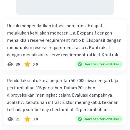
Untuk mengendalikan inflasi, pemerintah dapat
melakukan kebijakan moneter .... a. Ekspansif dengan
menaikkan reserve requirement ratio b. Ekspansif dengan
menurunkan reserve requirement ratio c. Kontraktif
dengan menaikkan reserve requirement ratio d. Kontraktif
dengan menurunkan reserve requirement ratio e.
36
0.0
Jawaban terverifikasi
Ekspansif dengan menaikkan tingkat diskonto Bila Bank
Indonesia melakukan kebijakan moneter ekspansif,
Penduduk suatu kota berjumlah 500.000 jiwa dengan laju
ceteris paribus maka .... a. Menimbulkan inflasi di mana
pertumbuhan 3% per tahun. Dalam 20 tahun
bentuk kurva jumlah uang beredar (penawaran uang) naik
diproyeksikan meningkat tajam. Evaluasi dampaknya
dari kiri bawah ke kanan atas b. Menimbulkan deflasi di
adalah A. kebutuhan infrastruktur meningkat 3. tekanan
mana bentuk kurva jumlah uang beredar (penawaran
terhadap sumber daya bertambah C. pertumbuhan
uang) naik dari kiri bawah ke kanan atas c. Tingkat bunga
eksponensial berdampak jangka panjang D. tidak
21
0.0
Jawaban terverifikasi
meningkat di mana bentuk kurva jumlah uang beredar
memengaruhi tata ruang E. proyeksi penduduk penting
(penawaran uang) naik dari kiri bawah ke kanan atas d.