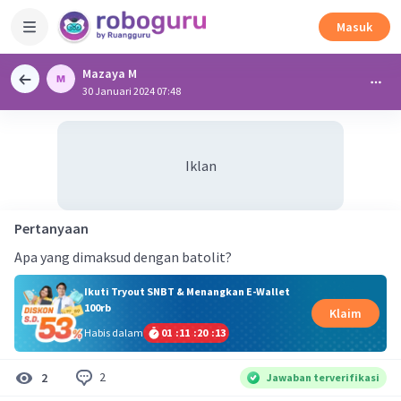
Masuk
Mazaya M
30 Januari 2024 07:48
Iklan
Pertanyaan
Apa yang dimaksud dengan batolit?
Ikuti Tryout SNBT & Menangkan E-Wallet
100rb
Klaim
Habis dalam
01
:
11
:
20
:
13
2
2
Jawaban terverifikasi