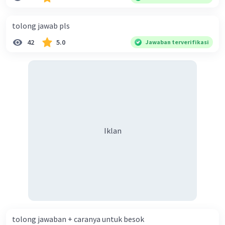
diperlukan harmoni? 5. Indonesia merupakan negara yang
kaya akan keberagaman baik dilihat dari agama, suku, ras,
tolong jawab pls
bahasa, dan budaya. Berdasarkan pernyataan tersebut,
42
5.0
Jawaban terverifikasi
apa yang dapat kalian lakukan untuk menjaga
keberagaman supaya terhindar dari konflik?
Iklan
tolong jawaban + caranya untuk besok