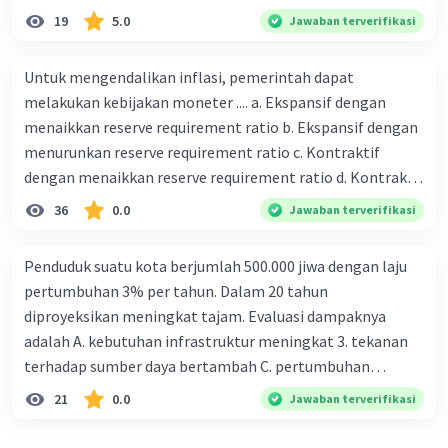
19
5.0
Jawaban terverifikasi
Untuk mengendalikan inflasi, pemerintah dapat
melakukan kebijakan moneter .... a. Ekspansif dengan
menaikkan reserve requirement ratio b. Ekspansif dengan
menurunkan reserve requirement ratio c. Kontraktif
dengan menaikkan reserve requirement ratio d. Kontraktif
dengan menurunkan reserve requirement ratio e.
36
0.0
Jawaban terverifikasi
Ekspansif dengan menaikkan tingkat diskonto Bila Bank
Indonesia melakukan kebijakan moneter ekspansif,
Penduduk suatu kota berjumlah 500.000 jiwa dengan laju
ceteris paribus maka .... a. Menimbulkan inflasi di mana
pertumbuhan 3% per tahun. Dalam 20 tahun
bentuk kurva jumlah uang beredar (penawaran uang) naik
diproyeksikan meningkat tajam. Evaluasi dampaknya
dari kiri bawah ke kanan atas b. Menimbulkan deflasi di
adalah A. kebutuhan infrastruktur meningkat 3. tekanan
mana bentuk kurva jumlah uang beredar (penawaran
terhadap sumber daya bertambah C. pertumbuhan
uang) naik dari kiri bawah ke kanan atas c. Tingkat bunga
eksponensial berdampak jangka panjang D. tidak
21
0.0
Jawaban terverifikasi
meningkat di mana bentuk kurva jumlah uang beredar
memengaruhi tata ruang E. proyeksi penduduk penting
(penawaran uang) naik dari kiri bawah ke kanan atas d.
untuk perencanaan