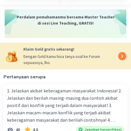
Perdalam pemahamanmu bersama Master Teacher
di sesi Live Teaching, GRATIS!
Klaim Gold gratis sekarang!
Dengan Gold kamu bisa tanya soal ke Forum
sepuasnya, lho.
Pertanyaan serupa
1. Jelaskan akibat keberagaman masyarakat Indonesia! 2.
Jelaskan dan berilah masing-masing dua contoh akibat
positif dari konflik yang terjadi dalam masyarakat! 3.
Jelaskan macam-macam konflik yang terjadi akibat
keberagaman masyarakat dan berilah contohnya! 4.
Mengapa dalam masyarakat yang memiliki keberagaman
40
4.0
Jawaban terverifikasi