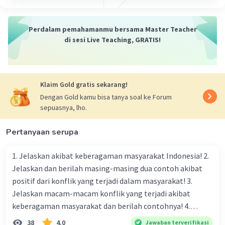
Perdalam pemahamanmu bersama Master Teacher
di sesi Live Teaching, GRATIS!
Klaim Gold gratis sekarang!
Dengan Gold kamu bisa tanya soal ke Forum
sepuasnya, lho.
Pertanyaan serupa
1. Jelaskan akibat keberagaman masyarakat Indonesia! 2.
Jelaskan dan berilah masing-masing dua contoh akibat
positif dari konflik yang terjadi dalam masyarakat! 3.
Jelaskan macam-macam konflik yang terjadi akibat
keberagaman masyarakat dan berilah contohnya! 4.
Mengapa dalam masyarakat yang memiliki keberagaman
38
4.0
Jawaban terverifikasi