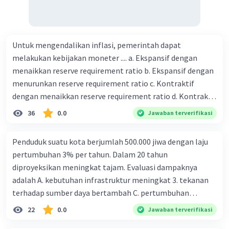
Untuk mengendalikan inflasi, pemerintah dapat
melakukan kebijakan moneter .... a. Ekspansif dengan
menaikkan reserve requirement ratio b. Ekspansif dengan
menurunkan reserve requirement ratio c. Kontraktif
dengan menaikkan reserve requirement ratio d. Kontraktif
dengan menurunkan reserve requirement ratio e.
36
0.0
Jawaban terverifikasi
Ekspansif dengan menaikkan tingkat diskonto Bila Bank
Indonesia melakukan kebijakan moneter ekspansif,
Penduduk suatu kota berjumlah 500.000 jiwa dengan laju
ceteris paribus maka .... a. Menimbulkan inflasi di mana
pertumbuhan 3% per tahun. Dalam 20 tahun
bentuk kurva jumlah uang beredar (penawaran uang) naik
diproyeksikan meningkat tajam. Evaluasi dampaknya
dari kiri bawah ke kanan atas b. Menimbulkan deflasi di
adalah A. kebutuhan infrastruktur meningkat 3. tekanan
mana bentuk kurva jumlah uang beredar (penawaran
terhadap sumber daya bertambah C. pertumbuhan
uang) naik dari kiri bawah ke kanan atas c. Tingkat bunga
eksponensial berdampak jangka panjang D. tidak
22
0.0
Jawaban terverifikasi
meningkat di mana bentuk kurva jumlah uang beredar
memengaruhi tata ruang E. proyeksi penduduk penting
(penawaran uang) naik dari kiri bawah ke kanan atas d.