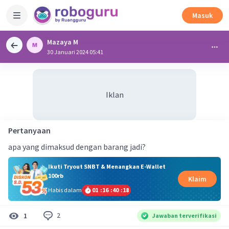
Masuk
Mazaya M
30 Januari 2024 05:41
Iklan
Pertanyaan
apa yang dimaksud dengan barang jadi?
Ikuti Tryout SNBT & Menangkan E-Wallet
100rb
Klaim
Habis dalam
01
:
16
:
40
:
18
2
1
Jawaban terverifikasi