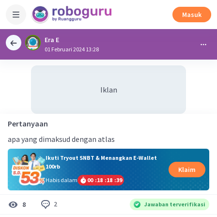
Masuk
Era E
01 Februari 2024 13:28
Iklan
Pertanyaan
apa yang dimaksud dengan atlas
Ikuti Tryout SNBT & Menangkan E-Wallet
100rb
Klaim
Habis dalam
00
:
18
:
18
:
39
2
8
Jawaban terverifikasi