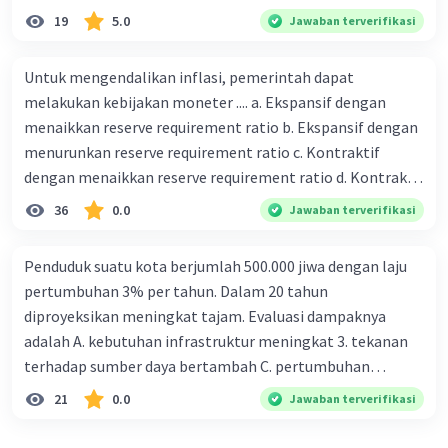
19
5.0
Jawaban terverifikasi
Untuk mengendalikan inflasi, pemerintah dapat
melakukan kebijakan moneter .... a. Ekspansif dengan
menaikkan reserve requirement ratio b. Ekspansif dengan
menurunkan reserve requirement ratio c. Kontraktif
dengan menaikkan reserve requirement ratio d. Kontraktif
dengan menurunkan reserve requirement ratio e.
36
0.0
Jawaban terverifikasi
Ekspansif dengan menaikkan tingkat diskonto Bila Bank
Indonesia melakukan kebijakan moneter ekspansif,
Penduduk suatu kota berjumlah 500.000 jiwa dengan laju
ceteris paribus maka .... a. Menimbulkan inflasi di mana
pertumbuhan 3% per tahun. Dalam 20 tahun
bentuk kurva jumlah uang beredar (penawaran uang) naik
diproyeksikan meningkat tajam. Evaluasi dampaknya
dari kiri bawah ke kanan atas b. Menimbulkan deflasi di
adalah A. kebutuhan infrastruktur meningkat 3. tekanan
mana bentuk kurva jumlah uang beredar (penawaran
terhadap sumber daya bertambah C. pertumbuhan
uang) naik dari kiri bawah ke kanan atas c. Tingkat bunga
eksponensial berdampak jangka panjang D. tidak
21
0.0
Jawaban terverifikasi
meningkat di mana bentuk kurva jumlah uang beredar
memengaruhi tata ruang E. proyeksi penduduk penting
(penawaran uang) naik dari kiri bawah ke kanan atas d.
untuk perencanaan