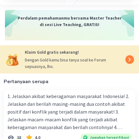
·
0.0
(
0
)
Balas
Beri Rating
Perdalam pemahamanmu bersama Master Teacher
di sesi Live Teaching, GRATIS!
Klaim Gold gratis sekarang!
Dengan Gold kamu bisa tanya soal ke Forum
sepuasnya, lho.
Pertanyaan serupa
1. Jelaskan akibat keberagaman masyarakat Indonesia! 2.
Jelaskan dan berilah masing-masing dua contoh akibat
positif dari konflik yang terjadi dalam masyarakat! 3.
Jelaskan macam-macam konflik yang terjadi akibat
keberagaman masyarakat dan berilah contohnya! 4.
Mengapa dalam masyarakat yang memiliki keberagaman
38
4.0
Jawaban terverifikasi