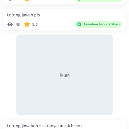
diperlukan harmoni? 5. Indonesia merupakan negara yang
kaya akan keberagaman baik dilihat dari agama, suku, ras,
tolong jawab pls
bahasa, dan budaya. Berdasarkan pernyataan tersebut,
43
5.0
Jawaban terverifikasi
apa yang dapat kalian lakukan untuk menjaga
keberagaman supaya terhindar dari konflik?
Iklan
tolong jawaban + caranya untuk besok