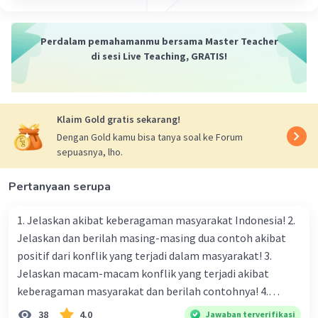
·
0.0
(
0
)
Balas
Beri Rating
Perdalam pemahamanmu bersama Master Teacher
di sesi Live Teaching, GRATIS!
Klaim Gold gratis sekarang!
Dengan Gold kamu bisa tanya soal ke Forum
sepuasnya, lho.
Pertanyaan serupa
1. Jelaskan akibat keberagaman masyarakat Indonesia! 2.
Jelaskan dan berilah masing-masing dua contoh akibat
positif dari konflik yang terjadi dalam masyarakat! 3.
Jelaskan macam-macam konflik yang terjadi akibat
keberagaman masyarakat dan berilah contohnya! 4.
Mengapa dalam masyarakat yang memiliki keberagaman
38
4.0
Jawaban terverifikasi