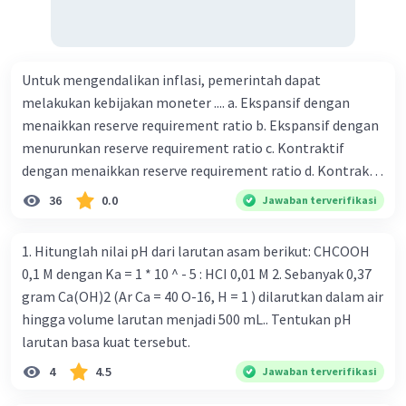
Untuk mengendalikan inflasi, pemerintah dapat
melakukan kebijakan moneter .... a. Ekspansif dengan
menaikkan reserve requirement ratio b. Ekspansif dengan
menurunkan reserve requirement ratio c. Kontraktif
dengan menaikkan reserve requirement ratio d. Kontraktif
dengan menurunkan reserve requirement ratio e.
36
0.0
Jawaban terverifikasi
Ekspansif dengan menaikkan tingkat diskonto Bila Bank
Indonesia melakukan kebijakan moneter ekspansif,
1. Hitunglah nilai pH dari larutan asam berikut: CHCOOH
ceteris paribus maka .... a. Menimbulkan inflasi di mana
0,1 M dengan Ka = 1 * 10 ^ - 5 : HCI 0,01 M 2. Sebanyak 0,37
bentuk kurva jumlah uang beredar (penawaran uang) naik
gram Ca(OH)2 (Ar Ca = 40 O-16, H = 1 ) dilarutkan dalam air
dari kiri bawah ke kanan atas b. Menimbulkan deflasi di
hingga volume larutan menjadi 500 mL.. Tentukan pH
mana bentuk kurva jumlah uang beredar (penawaran
larutan basa kuat tersebut.
uang) naik dari kiri bawah ke kanan atas c. Tingkat bunga
4
4.5
Jawaban terverifikasi
meningkat di mana bentuk kurva jumlah uang beredar
(penawaran uang) naik dari kiri bawah ke kanan atas d.