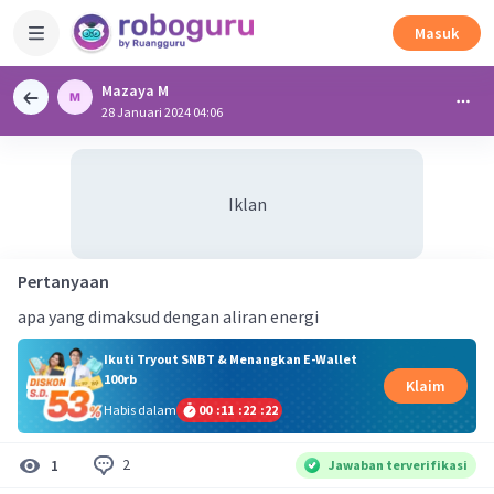
Masuk
Mazaya M
28 Januari 2024 04:06
Iklan
Pertanyaan
apa yang dimaksud dengan aliran energi
Ikuti Tryout SNBT & Menangkan E-Wallet
100rb
Klaim
Habis dalam
00
:
11
:
22
:
21
2
1
Jawaban terverifikasi