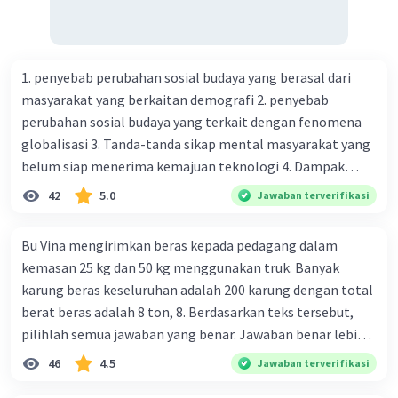
1. penyebab perubahan sosial budaya yang berasal dari
masyarakat yang berkaitan demografi 2. penyebab
perubahan sosial budaya yang terkait dengan fenomena
globalisasi 3. Tanda-tanda sikap mental masyarakat yang
belum siap menerima kemajuan teknologi 4. Dampak
modernisasi dalam kehidupan sosial masyarakat 5.
42
5.0
Jawaban terverifikasi
Kegiatan manusia di bidang ekonomi yang menunjukkan
perubahan ke arah modernisasi 6. Contoh pengaruh
Bu Vina mengirimkan beras kepada pedagang dalam
modernisasi di bidang ilmu pengetahuan dan pendidikan
kemasan 25 kg dan 50 kg menggunakan truk. Banyak
terhadap pola pikir masyarakat 7. Konsep mengenai
karung beras keseluruhan adalah 200 karung dengan total
proses modernisasi di masyarakat seringkali mengalami
berat beras adalah 8 ton, 8. Berdasarkan teks tersebut,
kesalahan pahaman, salah satunya kesalahan tersebut
pilihlah semua jawaban yang benar. Jawaban benar lebih
menganggap jika menjadi modern adalah mengikuti... 8.
dari satu. Banyak karung beras kemasan 25 kg adalah 50
46
4.5
Jawaban terverifikasi
arti dari globalisasi 9. Bentuk kearifan lokal di wilayah
buah. Banyak karung beras kemasan 50 kg adalah 150
Madura yang berperan dalam pengelolaan SDA dan