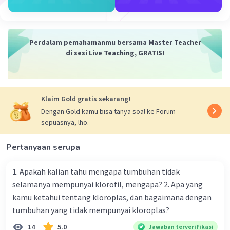
menawarkan investasi dan layanan keuangan lainnya
kepada konsumen.
Secara keseluruhan, agregator memainkan peran
Perdalam pemahamanmu bersama Master Teacher
penting dalam ekonomi modern dengan memfasilitasi
di sesi Live Teaching, GRATIS!
transaksi, meningkatkan pilihan, dan menciptakan
peluang baru bagi konsumen dan bisnis. Namun, penting
untuk mempertimbangkan potensi dampak negatif
mereka, seperti potensi monopoli dan perubahan
Klaim Gold gratis sekarang!
Dengan Gold kamu bisa tanya soal ke Forum
sepuasnya, lho.
·
5.0
(
1
)
Balas
Beri Rating
Pertanyaan serupa
Navniaaa N
Level 100
1. Apakah kalian tahu mengapa tumbuhan tidak
05 Juni 2024 00:39
selamanya mempunyai klorofil, mengapa? 2. Apa yang
Aggregator adalah sebuah
pengepul yang
kamu ketahui tentang kloroplas, dan bagaimana dengan
mengumpulkan beragam pihak hingga sistem
tumbuhan yang tidak mempunyai kloroplas?
Iklan
yang nantinya dapat digunakan sebagai
14
5.0
Jawaban terverifikasi