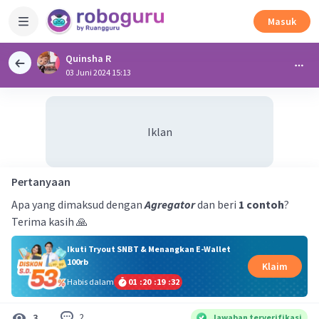
Masuk
Quinsha R
03 Juni 2024 15:13
Iklan
Pertanyaan
Apa yang dimaksud dengan
Agregator
dan beri
1 contoh
?
Terima kasih 🙏
Ikuti Tryout SNBT & Menangkan E-Wallet
100rb
Klaim
Habis dalam
01
:
20
:
19
:
31
2
3
Jawaban terverifikasi