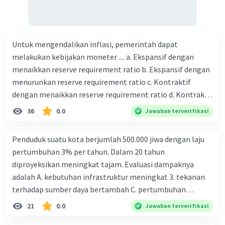
Untuk mengendalikan inflasi, pemerintah dapat
melakukan kebijakan moneter .... a. Ekspansif dengan
menaikkan reserve requirement ratio b. Ekspansif dengan
menurunkan reserve requirement ratio c. Kontraktif
dengan menaikkan reserve requirement ratio d. Kontraktif
dengan menurunkan reserve requirement ratio e.
36
0.0
Jawaban terverifikasi
Ekspansif dengan menaikkan tingkat diskonto Bila Bank
Indonesia melakukan kebijakan moneter ekspansif,
Penduduk suatu kota berjumlah 500.000 jiwa dengan laju
ceteris paribus maka .... a. Menimbulkan inflasi di mana
pertumbuhan 3% per tahun. Dalam 20 tahun
bentuk kurva jumlah uang beredar (penawaran uang) naik
diproyeksikan meningkat tajam. Evaluasi dampaknya
dari kiri bawah ke kanan atas b. Menimbulkan deflasi di
adalah A. kebutuhan infrastruktur meningkat 3. tekanan
mana bentuk kurva jumlah uang beredar (penawaran
terhadap sumber daya bertambah C. pertumbuhan
uang) naik dari kiri bawah ke kanan atas c. Tingkat bunga
eksponensial berdampak jangka panjang D. tidak
21
0.0
Jawaban terverifikasi
meningkat di mana bentuk kurva jumlah uang beredar
memengaruhi tata ruang E. proyeksi penduduk penting
(penawaran uang) naik dari kiri bawah ke kanan atas d.