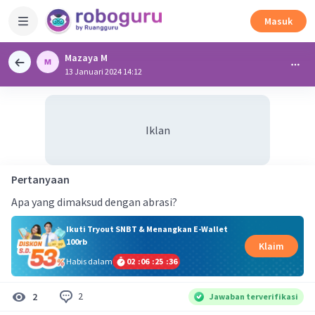
Masuk
Mazaya M
13 Januari 2024 14:12
Iklan
Pertanyaan
Apa yang dimaksud dengan abrasi?
Ikuti Tryout SNBT & Menangkan E-Wallet
100rb
Klaim
Habis dalam
02
:
06
:
25
:
35
2
2
Jawaban terverifikasi