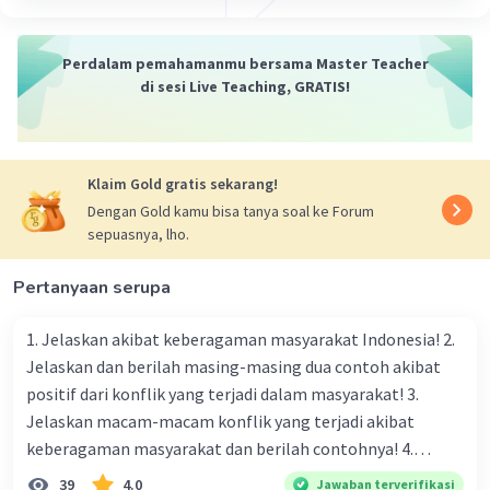
·
0.0
(
0
)
Balas
Beri Rating
Perdalam pemahamanmu bersama Master Teacher
di sesi Live Teaching, GRATIS!
Klaim Gold gratis sekarang!
Dengan Gold kamu bisa tanya soal ke Forum
sepuasnya, lho.
Pertanyaan serupa
1. Jelaskan akibat keberagaman masyarakat Indonesia! 2.
Jelaskan dan berilah masing-masing dua contoh akibat
positif dari konflik yang terjadi dalam masyarakat! 3.
Jelaskan macam-macam konflik yang terjadi akibat
keberagaman masyarakat dan berilah contohnya! 4.
Mengapa dalam masyarakat yang memiliki keberagaman
39
4.0
Jawaban terverifikasi