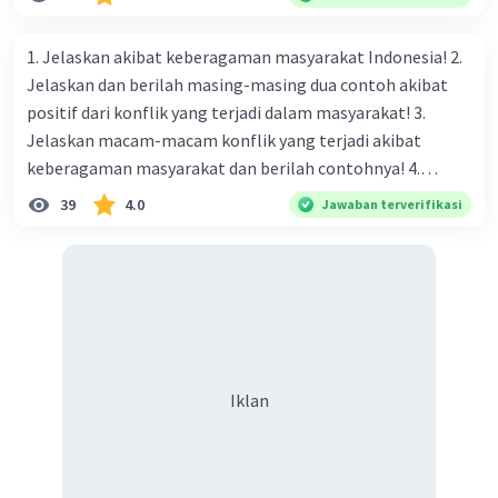
naungan organisasi PBB), menurut kalian mana yang
paling efektif, berilah alasannya
1. Jelaskan akibat keberagaman masyarakat Indonesia! 2.
Jelaskan dan berilah masing-masing dua contoh akibat
positif dari konflik yang terjadi dalam masyarakat! 3.
Jelaskan macam-macam konflik yang terjadi akibat
keberagaman masyarakat dan berilah contohnya! 4.
Mengapa dalam masyarakat yang memiliki keberagaman
39
4.0
Jawaban terverifikasi
diperlukan harmoni? 5. Indonesia merupakan negara yang
kaya akan keberagaman baik dilihat dari agama, suku, ras,
bahasa, dan budaya. Berdasarkan pernyataan tersebut,
apa yang dapat kalian lakukan untuk menjaga
keberagaman supaya terhindar dari konflik?
Iklan