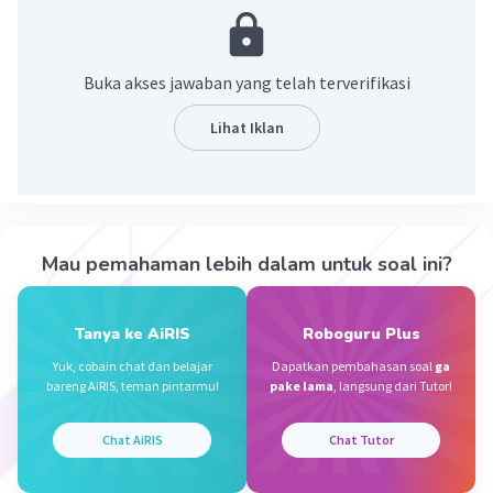
Bumi pada sumbunya
.
Buka akses jawaban yang telah terverifikasi
Semoga bermanfaat🙏
Lihat Iklan
·
5.0
(
1
)
Balas
Beri Rating
Sumber W
Community
Level 72
17 April 2024 16:41
Mau pemahaman lebih dalam untuk soal ini?
Jawaban terverifikasi
Rotasi bumi
adalah peredaran bumi
Tanya ke AiRIS
Roboguru Plus
Iklan
mengelilingi sumbunya atau porosnya dari arah
Yuk, cobain chat dan belajar
Dapatkan pembahasan soal
ga
barat ke timur.
bareng AiRIS, teman pintarmu!
pake lama
, langsung dari Tutor!
·
0.0
(
0
)
Balas
Beri Rating
Chat AiRIS
Chat Tutor