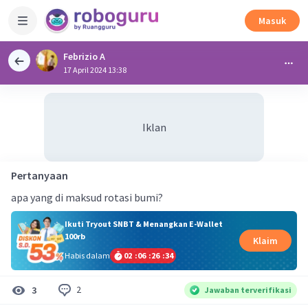
Masuk
Febrizio A
17 April 2024 13:38
Iklan
Pertanyaan
apa yang di maksud rotasi bumi?
Ikuti Tryout SNBT & Menangkan E-Wallet
100rb
Klaim
Habis dalam
02
:
06
:
26
:
34
2
3
Jawaban terverifikasi