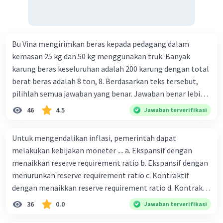
Bu Vina mengirimkan beras kepada pedagang dalam
kemasan 25 kg dan 50 kg menggunakan truk. Banyak
karung beras keseluruhan adalah 200 karung dengan total
berat beras adalah 8 ton, 8. Berdasarkan teks tersebut,
pilihlah semua jawaban yang benar. Jawaban benar lebih
dari satu. Banyak karung beras kemasan 25 kg adalah 50
46
4.5
Jawaban terverifikasi
buah. Banyak karung beras kemasan 50 kg adalah 150
buah. Total berat beras dalam kemasan 25 kg adalah 2
Untuk mengendalikan inflasi, pemerintah dapat
ton. Perbandingan berat beras kemasan 25 kg dan 50 kg
melakukan kebijakan moneter .... a. Ekspansif dengan
dalam truk adalah 1: 3. 9. Berdasarkan teks tersebut, jika
menaikkan reserve requirement ratio b. Ekspansif dengan
biaya setiap beras karung kecil adalah Rp7.500 dan karung
menurunkan reserve requirement ratio c. Kontraktif
besar Rp14.000, berapakah biaya angkut semua beras yang
dengan menaikkan reserve requirement ratio d. Kontraktif
harus dibayar oleh Bu Vina? A. Rp2.540.000 C. Rp2.312.000 B.
dengan menurunkan reserve requirement ratio e.
36
0.0
Jawaban terverifikasi
Rp2.475.000 D. Rp2.280.000
Ekspansif dengan menaikkan tingkat diskonto Bila Bank