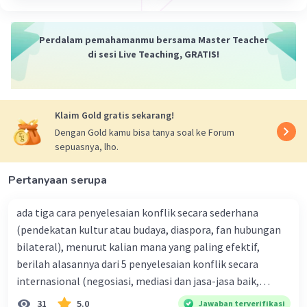
Perdalam pemahamanmu bersama Master Teacher
di sesi Live Teaching, GRATIS!
Klaim Gold gratis sekarang!
Dengan Gold kamu bisa tanya soal ke Forum
sepuasnya, lho.
Pertanyaan serupa
ada tiga cara penyelesaian konflik secara sederhana
(pendekatan kultur atau budaya, diaspora, fan hubungan
bilateral), menurut kalian mana yang paling efektif,
berilah alasannya dari 5 penyelesaian konflik secara
internasional (negosiasi, mediasi dan jasa-jasa baik,
konsiliasi, penyelidikan, dan penyelesaian di bawah
31
5.0
Jawaban terverifikasi