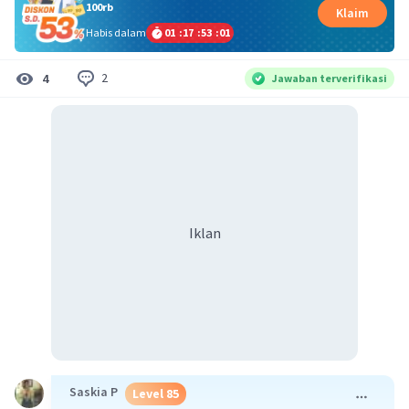
100rb
Klaim
Habis dalam
01
:
17
:
53
:
00
2
4
Jawaban terverifikasi
Iklan
Saskia P
Level 85