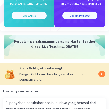
bareng AiRIS, teman pintarmu!
kamu mau untuk persiapan ujian
Namun, disisi lain kita juga perlu waspada
terhadap dampak negatifnya, seperti
penyebaran informasi yang salah dan masalah
Chat AiRIS
Cobain Drill Soal
privasi. Sebagai warga negara Indonesia, kita
harus bijak dalam menggunakan teknologi,
memanfaatkan kelebihannya, tetapi juga
menjaga nilai-nilai budaya dan sosial kita.
Perdalam pemahamanmu bersama Master Teacher
di sesi Live Teaching, GRATIS!
·
5.0
(
2
)
Balas
Beri Rating
Hairil H
Level 1
16 September 2024 23:24
Klaim Gold gratis sekarang!
jawaban adalah burung garuda
Dengan Gold kamu bisa tanya soal ke Forum
sepuasnya, lho.
Pertanyaan serupa
Zulva Y
Level 22
15 September 2024 16:22
1. penyebab perubahan sosial budaya yang berasal dari
Jawaban terverifikasi
masyarakat yang berkaitan demografi 2. penyebab