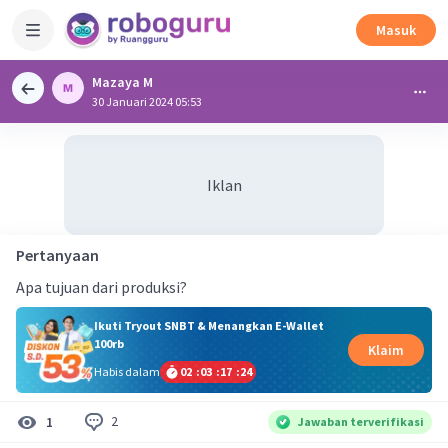
Masuk
Mazaya M
30 Januari 2024 05:53
Iklan
Pertanyaan
Apa tujuan dari produksi?
Ikuti Tryout SNBT & Menangkan E-Wallet
100rb
Klaim
Habis dalam
02
:
03
:
17
:
23
2
1
Jawaban terverifikasi