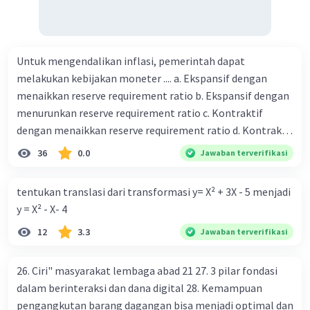
Untuk mengendalikan inflasi, pemerintah dapat
melakukan kebijakan moneter .... a. Ekspansif dengan
menaikkan reserve requirement ratio b. Ekspansif dengan
menurunkan reserve requirement ratio c. Kontraktif
dengan menaikkan reserve requirement ratio d. Kontraktif
dengan menurunkan reserve requirement ratio e.
36
0.0
Jawaban terverifikasi
Ekspansif dengan menaikkan tingkat diskonto Bila Bank
Indonesia melakukan kebijakan moneter ekspansif,
tentukan translasi dari transformasi y= X² + 3X - 5 menjadi
ceteris paribus maka .... a. Menimbulkan inflasi di mana
y = X² - X- 4
bentuk kurva jumlah uang beredar (penawaran uang) naik
12
3.3
Jawaban terverifikasi
dari kiri bawah ke kanan atas b. Menimbulkan deflasi di
mana bentuk kurva jumlah uang beredar (penawaran
uang) naik dari kiri bawah ke kanan atas c. Tingkat bunga
26. Ciri" masyarakat lembaga abad 21 27. 3 pilar fondasi
meningkat di mana bentuk kurva jumlah uang beredar
dalam berinteraksi dan dana digital 28. Kemampuan
(penawaran uang) naik dari kiri bawah ke kanan atas d.
pengangkutan barang dagangan bisa menjadi optimal dan