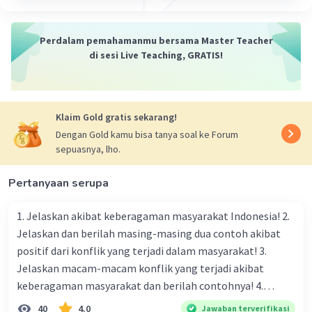
Menghasilkan barang dan jasa yang dibutuhkan
oleh konsumen untuk kehidupan sehari-hari.
Perdalam pemahamanmu bersama Master Teacher
Menciptakan Nilai Tambah:
Menambahkan nilai
di sesi Live Teaching, GRATIS!
melalui proses produksi sehingga barang atau
jasa tersebut memiliki nilai lebih tinggi daripada
bahan baku awal.
Penciptaan Lapangan Kerja:
Memberikan
Klaim Gold gratis sekarang!
kesempatan pekerjaan kepada masyarakat,
Dengan Gold kamu bisa tanya soal ke Forum
mengurangi tingkat pengangguran, dan
sepuasnya, lho.
meningkatkan kesejahteraan ekonomi.
Pengembangan Ekonomi:
Mendorong
Pertanyaan serupa
pertumbuhan ekonomi dengan meningkatkan
produksi nasional dan memberikan kontribusi
1. Jelaskan akibat keberagaman masyarakat Indonesia! 2.
pada pendapatan nasional.
Jelaskan dan berilah masing-masing dua contoh akibat
Inovasi dan Kemajuan:
Mendorong inovasi dan
positif dari konflik yang terjadi dalam masyarakat! 3.
kemajuan teknologi untuk meningkatkan
Jelaskan macam-macam konflik yang terjadi akibat
efisiensi produksi dan kualitas barang atau jasa.
keberagaman masyarakat dan berilah contohnya! 4.
Pemenuhan Tujuan Perusahaan:
Bagi
Mengapa dalam masyarakat yang memiliki keberagaman
40
4.0
Jawaban terverifikasi