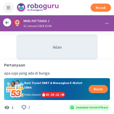
Masuk
MHD.FATTAHUI J
12 Januari 2024 15:04
Iklan
Pertanyaan
apa saja yang ada di bunga
Ikuti Tryout SNBT & Menangkan E-Wallet
100rb
Klaim
Habis dalam
02
:
16
:
12
:
48
2
1
Jawaban terverifikasi