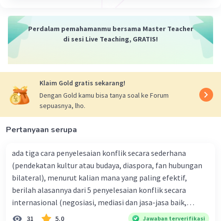
di bunga.
Bakal buah: bagian bunga yang akan
Perdalam pemahamanmu bersama Master Teacher
berkembang menjadi buah setelah
di sesi Live Teaching, GRATIS!
pembuahan.
Receptaculum: ujung tangkai bunga yang
seringkali melebar dan memiliki ruas-ruas
yang pendek.
Klaim Gold gratis sekarang!
Daun kelopak: beberapa daun kelopak yang
Dengan Gold kamu bisa tanya soal ke Forum
tersusun membentuk kelopak bunga.
sepuasnya, lho.
Daun mahkota: beberapa daun mahkota
yang tersusun membentuk mahkota
Pertanyaan serupa
bunga.
Karpel: bagian bunga yang terdiri dari daun
ada tiga cara penyelesaian konflik secara sederhana
buah dan menjadi tempat tumbuhnya biji.
(pendekatan kultur atau budaya, diaspora, fan hubungan
Indung telur: bagian bunga yang berisi sel
bilateral), menurut kalian mana yang paling efektif,
telur.
berilah alasannya dari 5 penyelesaian konflik secara
Tampuk: bagian bunga yang
internasional (negosiasi, mediasi dan jasa-jasa baik,
menghubungkan indung telur dengan
konsiliasi, penyelidikan, dan penyelesaian di bawah
31
5.0
Jawaban terverifikasi