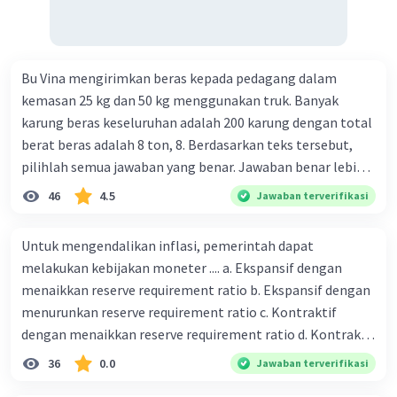
Bu Vina mengirimkan beras kepada pedagang dalam
kemasan 25 kg dan 50 kg menggunakan truk. Banyak
karung beras keseluruhan adalah 200 karung dengan total
berat beras adalah 8 ton, 8. Berdasarkan teks tersebut,
pilihlah semua jawaban yang benar. Jawaban benar lebih
dari satu. Banyak karung beras kemasan 25 kg adalah 50
46
4.5
Jawaban terverifikasi
buah. Banyak karung beras kemasan 50 kg adalah 150
buah. Total berat beras dalam kemasan 25 kg adalah 2
Untuk mengendalikan inflasi, pemerintah dapat
ton. Perbandingan berat beras kemasan 25 kg dan 50 kg
melakukan kebijakan moneter .... a. Ekspansif dengan
dalam truk adalah 1: 3. 9. Berdasarkan teks tersebut, jika
menaikkan reserve requirement ratio b. Ekspansif dengan
biaya setiap beras karung kecil adalah Rp7.500 dan karung
menurunkan reserve requirement ratio c. Kontraktif
besar Rp14.000, berapakah biaya angkut semua beras yang
dengan menaikkan reserve requirement ratio d. Kontraktif
harus dibayar oleh Bu Vina? A. Rp2.540.000 C. Rp2.312.000 B.
dengan menurunkan reserve requirement ratio e.
36
0.0
Jawaban terverifikasi
Rp2.475.000 D. Rp2.280.000
Ekspansif dengan menaikkan tingkat diskonto Bila Bank