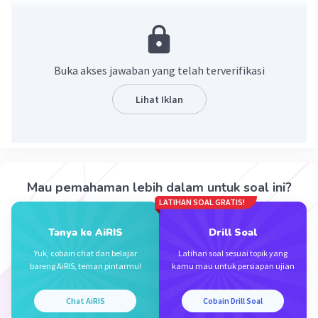
Berikut beberapa peran pemerintah dalam
mengendalikan dampak negatif dari adanya
perusahaan monopoli.
1. Mencegah timbulnya monopoli itu sendiri
Buka akses jawaban yang telah terverifikasi
2. Pemberian izin kepada perusahaan baru
3. Menambah penawaran barang dalam negeri
Lihat Iklan
4. Pemerintah menetapkan harga eceran
tertinggi (HET)
·
0.0
(
0
)
Balas
Beri Rating
Mau pemahaman lebih dalam untuk soal ini?
LATIHAN SOAL GRATIS!
Nanda R
Community
Level 89
15 Februari 2024 02:17
Tanya ke AiRIS
Drill Soal
Jawaban terverifikasi
Yuk, cobain chat dan belajar
Latihan soal sesuai topik yang
bareng AiRIS, teman pintarmu!
kamu mau untuk persiapan ujian
Pemerintah memiliki peran penting dalam
Iklan
mengendalikan dampak negatif dari adanya
Chat AiRIS
Cobain Drill Soal
perusahaan monopoli guna melindungi