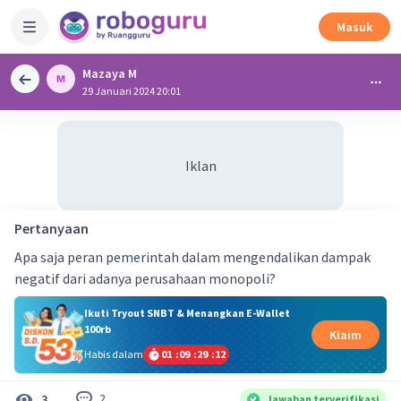
Masuk
Mazaya M
29 Januari 2024 20:01
Iklan
Pertanyaan
Apa saja peran pemerintah dalam mengendalikan dampak
negatif dari adanya perusahaan monopoli?
Ikuti Tryout SNBT & Menangkan E-Wallet
100rb
Klaim
Habis dalam
01
:
09
:
29
:
11
2
3
Jawaban terverifikasi