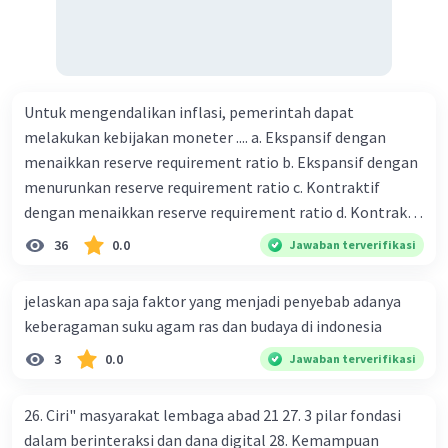
Subsidi dan Pendukung Persaingan:
Pemerintah dapat memberikan dukungan
kepada perusahaan baru atau pesaing
potensial untuk memasuki pasar dan
Untuk mengendalikan inflasi, pemerintah dapat
bersaing dengan perusahaan monopoli.
melakukan kebijakan moneter .... a. Ekspansif dengan
Subsidi, insentif, atau kebijakan yang
menaikkan reserve requirement ratio b. Ekspansif dengan
mendukung inovasi dan persaingan dapat
menurunkan reserve requirement ratio c. Kontraktif
membantu mengurangi keunggulan
dengan menaikkan reserve requirement ratio d. Kontraktif
monopoli.
dengan menurunkan reserve requirement ratio e.
36
0.0
Jawaban terverifikasi
Ekspansif dengan menaikkan tingkat diskonto Bila Bank
Privatisasi atau Desentralisasi:
Indonesia melakukan kebijakan moneter ekspansif,
jelaskan apa saja faktor yang menjadi penyebab adanya
ceteris paribus maka .... a. Menimbulkan inflasi di mana
Dalam beberapa kasus, pemerintah dapat
keberagaman suku agam ras dan budaya di indonesia
mempertimbangkan kebijakan privatisasi
bentuk kurva jumlah uang beredar (penawaran uang) naik
3
0.0
atau desentralisasi untuk mengurangi
Jawaban terverifikasi
dari kiri bawah ke kanan atas b. Menimbulkan deflasi di
kontrol pemerintah langsung terhadap
mana bentuk kurva jumlah uang beredar (penawaran
industri tertentu. Hal ini bisa mengurangi
uang) naik dari kiri bawah ke kanan atas c. Tingkat bunga
26. Ciri" masyarakat lembaga abad 21 27. 3 pilar fondasi
risiko penyalahgunaan kekuasaan oleh
meningkat di mana bentuk kurva jumlah uang beredar
dalam berinteraksi dan dana digital 28. Kemampuan