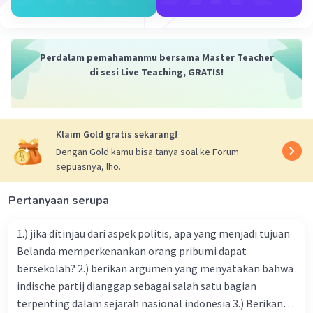
kepentingan konsumen, mencegah
penyalahgunaan kekuasaan pasar, dan
memastikan persaingan yang sehat. Beberapa
Perdalam pemahamanmu bersama Master Teacher
peran pemerintah dalam mengendalikan
di sesi Live Teaching, GRATIS!
dampak negatif dari perusahaan monopoli
melibatkan:
Regulasi dan Pengawasan:
Klaim Gold gratis sekarang!
Pemerintah dapat menerapkan regulasi
Dengan Gold kamu bisa tanya soal ke Forum
dan mekanisme pengawasan untuk
sepuasnya, lho.
mengendalikan aktivitas perusahaan
monopoli. Ini bisa mencakup penetapan
Pertanyaan serupa
batas atas harga, persyaratan layanan, dan
pembatasan praktik-praktik bisnis yang
1.) jika ditinjau dari aspek politis, apa yang menjadi tujuan
dapat merugikan konsumen.
Belanda memperkenankan orang pribumi dapat
bersekolah? 2.) berikan argumen yang menyatakan bahwa
Penegakan Hukum Antimonopoli:
indische partij dianggap sebagai salah satu bagian
terpenting dalam sejarah nasional indonesia 3.) Berikan
Pemerintah memiliki wewenang untuk