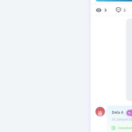
2
3
Dela A
31 Januari 2
Jawaban 