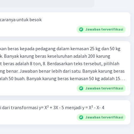
 sumber daya alam yang sangat berharga dan perlu dijaga
annya.
 caranya untuk besok
·
0.0
(
0
)
Balas
ating
Jawaban terverifikasi
kan beras kepada pedagang dalam kemasan 25 kg dan 50 kg
. Banyak karung beras keseluruhan adalah 200 karung
 beras adalah 8 ton, 8. Berdasarkan teks tersebut, pilihlah
g benar. Jawaban benar lebih dari satu. Banyak karung beras
lah 50 buah. Banyak karung beras kemasan 50 kg adalah 150
 beras dalam kemasan 25 kg adalah 2 ton. Perbandingan berat
Jawaban terverifikasi
g dan 50 kg dalam truk adalah 1: 3. 9. Berdasarkan teks
ya setiap beras karung kecil adalah Rp7.500 dan karung besar
dari transformasi y= X² + 3X - 5 menjadi y = X² - X- 4
ah biaya angkut semua beras yang harus dibayar oleh Bu
00 C. Rp2.312.000 B. Rp2.475.000 D. Rp2.280.000
Jawaban terverifikasi