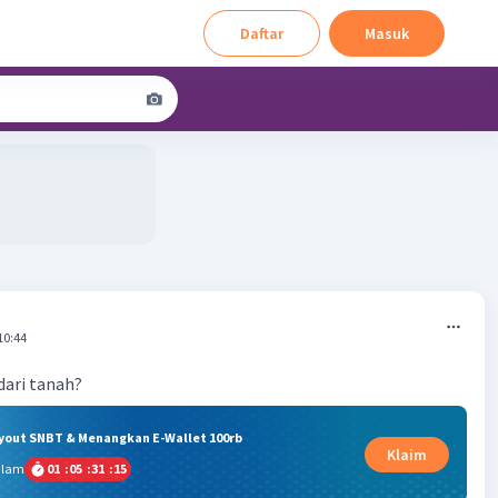
Daftar
Masuk
10:44
dari tanah?
ryout SNBT & Menangkan E-Wallet 100rb
Klaim
alam
01
:
05
:
31
:
14