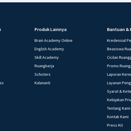
u
Produk Lainnya
Bantuan & 
Brain Academy Online
Kredensial P
English Academy
Beasiswa Ru
Skill Academy
Cicilan Ruang
Ruangkerja
Promo Ruang
Schoters
Laporan Kere
ess
Kalananti
Layanan Pen
Syarat & Ket
Kebijakan Pri
Tentang Kami
Kontak Kami
Press Kit