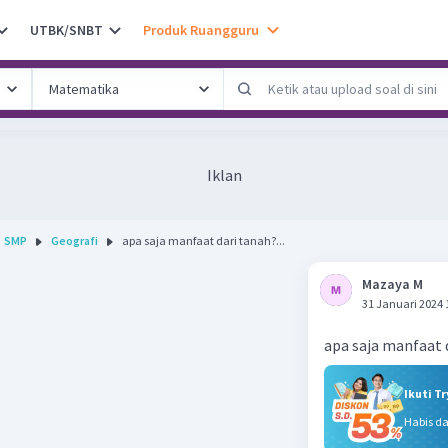
UTBK/SNBT
Produk Ruangguru
Iklan
SMP
Geografi
apa saja manfaat dari tanah?...
Mazaya M
31 Januari 2024 
apa saja manfaat 
Ikuti T
Habis d