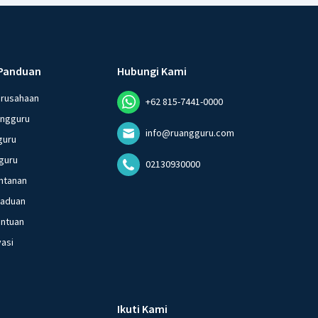
Panduan
Hubungi Kami
erusahaan
+62 815-7441-0000
angguru
info@ruangguru.com
guru
guru
02130930000
ntanan
gaduan
entuan
vasi
Ikuti Kami