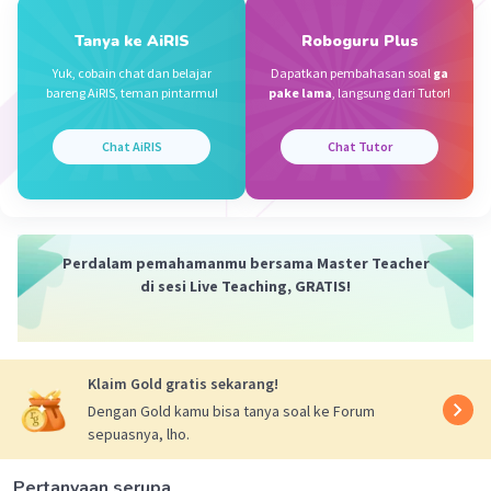
Iklan
Tanya ke AiRIS
Roboguru Plus
Yuk, cobain chat dan belajar
Dapatkan pembahasan soal
ga
bareng AiRIS, teman pintarmu!
pake lama
, langsung dari Tutor!
Chat AiRIS
Chat Tutor
Perdalam pemahamanmu bersama Master Teacher
di sesi Live Teaching, GRATIS!
Klaim Gold gratis sekarang!
Dengan Gold kamu bisa tanya soal ke Forum
sepuasnya, lho.
Pertanyaan serupa