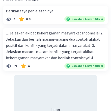
Berikan saya penjelasan nya
4
0.0
Jawaban terverifikasi
1. Jelaskan akibat keberagaman masyarakat Indonesia! 2.
Jelaskan dan berilah masing-masing dua contoh akibat
positif dari konflik yang terjadi dalam masyarakat! 3.
Jelaskan macam-macam konflik yang terjadi akibat
keberagaman masyarakat dan berilah contohnya! 4.
Mengapa dalam masyarakat yang memiliki keberagaman
39
4.0
Jawaban terverifikasi
diperlukan harmoni? 5. Indonesia merupakan negara yang
kaya akan keberagaman baik dilihat dari agama, suku, ras,
bahasa, dan budaya. Berdasarkan pernyataan tersebut,
apa yang dapat kalian lakukan untuk menjaga
keberagaman supaya terhindar dari konflik?
Iklan