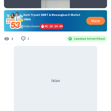
Ikuti Tryout SNBT & Menangkan E-Wallet
100rb
Klaim
Habis dalam
02
:
13
:
24
:
03
1
1
Jawaban terverifikasi
Iklan