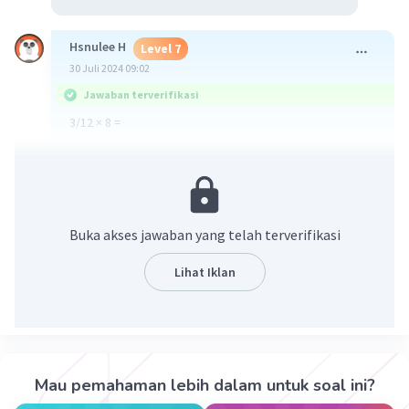
Hsnulee H
Level 7
30 Juli 2024 09:02
Jawaban terverifikasi
3/12 × 8 =
3×8 = 24
24/12 = 2
Maka jawaban nya adalah 2
Buka akses jawaban yang telah terverifikasi
·
0.0
(
0
)
Balas
Beri Rating
Lihat Iklan
Mau pemahaman lebih dalam untuk soal ini?