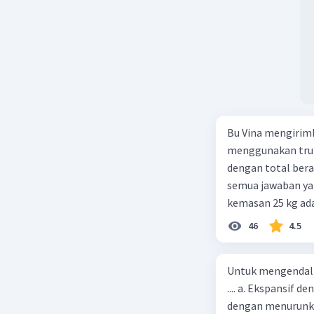
Bu Vina mengirim
menggunakan truk
dengan total berat
semua jawaban yan
kemasan 25 kg ada
buah. Total berat
46
4.5
beras kemasan 25 k
tersebut, jika bia
Untuk mengendali
Rp14.000, berapak
.... a. Ekspansif 
Vina? A. Rp2.540.0
dengan menurunka