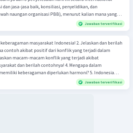
n dalam operasi normal Menulis data lebih cepat ROM
i dan jasa-jasa baik, konsiliasi, penyelidikan, dan
nan Permanen Non-volatile (tidak mudah 'menguap')
bawah naungan organisasi PBB), menurut kalian mana yang
rilah alasannya
Jawaban terverifikasi
·
4.5
(
2
)
Balas
ating
ah A
Level 53
agaman masyarakat Indonesia! 2. Jelaskan dan berilah
ril 2024 10:23
 contoh akibat positif dari konflik yang terjadi dalam
🏻
 dan berilah contohnya! 4. Mengapa dalam
liki keberagaman diperlukan harmoni? 5. Indonesia
yang kaya akan keberagaman baik dilihat dari agama, suku,
Jawaban terverifikasi
budaya. Berdasarkan pernyataan tersebut, apa yang dapat
tuk menjaga keberagaman supaya terhindar dari konflik?