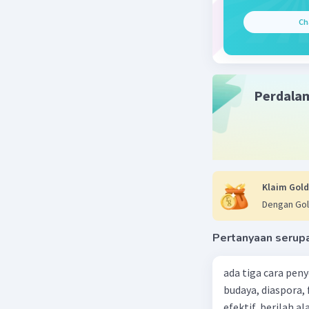
Jadi, pe
Ch
digunakan
komputer
instruksi
Perdala
Beri R
Faiq
16 Ap
nice
Klaim Gold
Dengan Gol
Jacky J
Pertanyaan serup
25 April 2024 
Jawaban 
ada tiga cara pen
budaya, diaspora,
RAM Peny
efektif, berilah alasannya dari 5 penyelesaian konfl