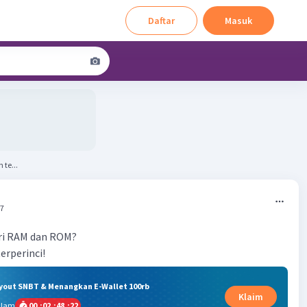
Daftar
Masuk
te...
37
ri RAM dan ROM?
erperinci!
ryout SNBT & Menangkan E-Wallet 100rb
Klaim
alam
00
:
02
:
48
:
21