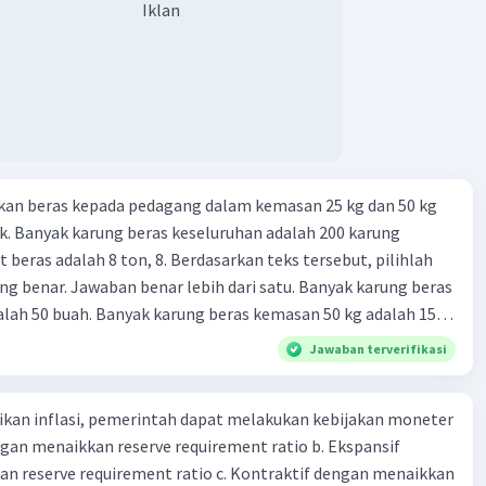
Iklan
kan beras kepada pedagang dalam kemasan 25 kg dan 50 kg
. Banyak karung beras keseluruhan adalah 200 karung
 beras adalah 8 ton, 8. Berdasarkan teks tersebut, pilihlah
g benar. Jawaban benar lebih dari satu. Banyak karung beras
lah 50 buah. Banyak karung beras kemasan 50 kg adalah 150
 beras dalam kemasan 25 kg adalah 2 ton. Perbandingan berat
Jawaban terverifikasi
g dan 50 kg dalam truk adalah 1: 3. 9. Berdasarkan teks
ya setiap beras karung kecil adalah Rp7.500 dan karung besar
kan inflasi, pemerintah dapat melakukan kebijakan moneter
ah biaya angkut semua beras yang harus dibayar oleh Bu
dengan menaikkan reserve requirement ratio b. Ekspansif
00 C. Rp2.312.000 B. Rp2.475.000 D. Rp2.280.000
n reserve requirement ratio c. Kontraktif dengan menaikkan