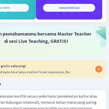
rbedaan utama antara RAM dan ROM adalah bahwa RAM
at AiRIS
Cobain Drill Soal
 untuk menyimpan data yang sedang aktif digunakan saat
 beroperasi, sementara ROM digunakan untuk menyimpan
 dan data tetap yang diperlukan saat komputer dinyalakan.
m pemahamanmu bersama Master Teacher
·
5.0
(
1
)
Balas
ating
di sesi Live Teaching, GRATIS!
ah A
Level 53
ril 2024 15:53
👍🏻
 gratis sekarang!
d kamu bisa tanya soal ke Forum sepuasnya, lho.
Bronze
Level 90
a
01:21
terverifikasi
yelesaian konflik secara sederhana (pendekatan kultur atau
 fan hubungan bilateral), menurut kalian mana yang paling
impanan sementara Volatile (mudah 'menguap')
Iklan
ik secara internasional