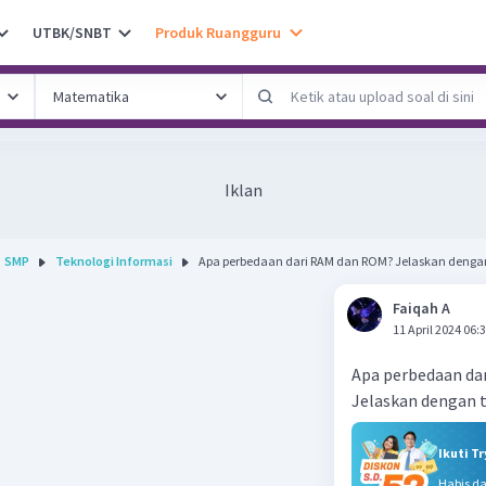
UTBK/SNBT
Produk Ruangguru
Iklan
SMP
Teknologi Informasi
Apa perbedaan dari RAM dan ROM? Jelaskan dengan 
Faiqah A
11 April 2024 06:
Apa perbedaan da
Jelaskan dengan t
Ikuti T
Habis d