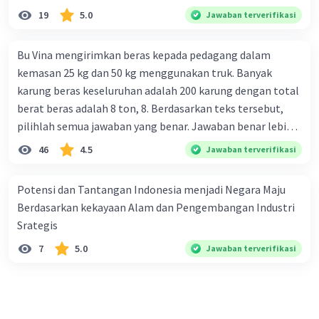
19
5.0
Jawaban terverifikasi
Bu Vina mengirimkan beras kepada pedagang dalam
kemasan 25 kg dan 50 kg menggunakan truk. Banyak
karung beras keseluruhan adalah 200 karung dengan total
berat beras adalah 8 ton, 8. Berdasarkan teks tersebut,
pilihlah semua jawaban yang benar. Jawaban benar lebih
dari satu. Banyak karung beras kemasan 25 kg adalah 50
46
4.5
Jawaban terverifikasi
buah. Banyak karung beras kemasan 50 kg adalah 150
buah. Total berat beras dalam kemasan 25 kg adalah 2
Potensi dan Tantangan Indonesia menjadi Negara Maju
ton. Perbandingan berat beras kemasan 25 kg dan 50 kg
Berdasarkan kekayaan Alam dan Pengembangan Industri
dalam truk adalah 1: 3. 9. Berdasarkan teks tersebut, jika
Srategis
biaya setiap beras karung kecil adalah Rp7.500 dan karung
7
5.0
Jawaban terverifikasi
besar Rp14.000, berapakah biaya angkut semua beras yang
harus dibayar oleh Bu Vina? A. Rp2.540.000 C. Rp2.312.000 B.
Rp2.475.000 D. Rp2.280.000