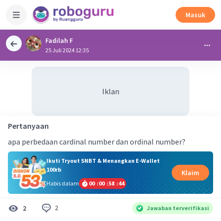
Masuk
Fadilah F
25 Juli 2024 12:35
Iklan
Pertanyaan
apa perbedaan cardinal number dan ordinal number?
Ikuti Tryout SNBT & Menangkan E-Wallet
100rb
Klaim
Habis dalam
00
:
00
:
58
:
44
2
2
Jawaban terverifikasi