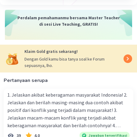
Cardinal numbers dan ordinal numbers adalah
Iklan
Perdalam pemahamanmu bersama Master Teacher
dua jenis angka yang digunakan dalam
di sesi Live Teaching, GRATIS!
matematika dan bahasa untuk tujuan yang
berbeda:
Cardinal Numbers (Angka Kardinal)
Klaim Gold gratis sekarang!
Definisi
: Cardinal numbers digunakan
Dengan Gold kamu bisa tanya soal ke Forum
untuk menyatakan jumlah atau kuantitas
sepuasnya, lho.
benda. Mereka menunjukkan "berapa
banyak" sesuatu ada.
Pertanyaan serupa
Contoh
: 1, 2, 3, 4, 5, dll.
Penggunaan
: Digunakan untuk
1. Jelaskan akibat keberagaman masyarakat Indonesia! 2.
menghitung benda atau mengukur jumlah.
Jelaskan dan berilah masing-masing dua contoh akibat
Misalnya, "Ada 5 apel di meja."
positif dari konflik yang terjadi dalam masyarakat! 3.
Jelaskan macam-macam konflik yang terjadi akibat
Ordinal Numbers (Angka Ordinal)
keberagaman masyarakat dan berilah contohnya! 4.
Mengapa dalam masyarakat yang memiliki keberagaman
Definisi
: Ordinal numbers digunakan untuk
39
4.0
Jawaban terverifikasi