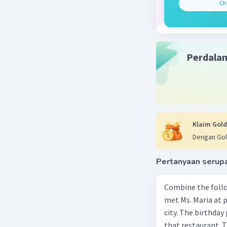
Ch
Sabtu, 07
Ilustrasi
Getty Im
Perdala
Daftar Isi
Jogja - D
melamar p
yang memb
pengalama
Klaim Gold
Dirujuk d
Dengan Gol
dalam des
setiap de
Pertanyaan serup
menyertak
hingga pe
Combine the follo
met Ms. Maria at pa
Selain it
city. The birthday 
profesion
that restaurant. T