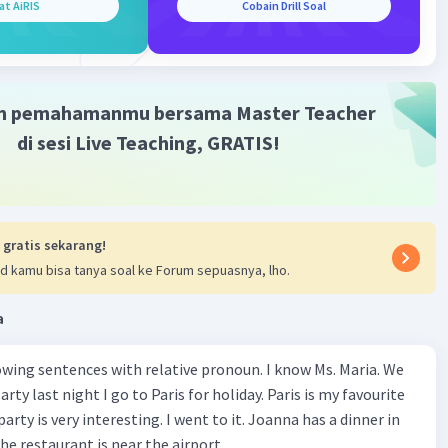
at AiRIS
Cobain Drill Soal
 Sep 2024 10:51 WIB
 menulis contoh deskripsi pengalaman kerja di PT. (Foto:
ages/iStockphoto/Sitthiphong)
m pemahamanmu bersama Master Teacher
di sesi Live Teaching, GRATIS!
eskripsi pengalaman kerja adalah bagian penting dalam
ekerjaan yang tak boleh sampai terlewat. Bagi detikers
utuhkan, berikut ini beberapa contoh deskripsi
n kerja di PT.
 gratis sekarang!
ari laman resmi Institut Teknologi Telkom Purwokerto,
d kamu bisa tanya soal ke Forum sepuasnya, lho.
kripsi pengalaman kerja, detikers perlu mencantumkan
tail tentang pekerjaan tersebut. Misal, kamu bisa
a
an tipe alat yang dipakai, keahlian yang dibutuhkan,
nghargaan yang didapat.
wing sentences with relative pronoun. I know Ms. Maria. We
rty last night I go to Paris for holiday. Paris is my favourite
u, pastikan untuk menggunakan kalimat yang formal dan
party is very interesting. I went to it. Joanna has a dinner in
al. Sebab, pada intinya, deskripsi pengalaman kerja harus
he restaurant is near the airport.