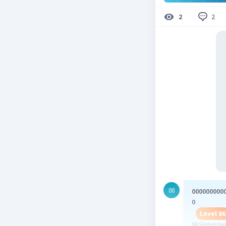
2
2
00
000000000
0
Level 86
08 September