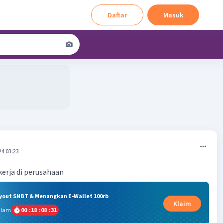
Daftar
Masuk
24 03:23
erja di perusahaan
ryout SNBT & Menangkan E-Wallet 100rb
Klaim
alam
00
:
18
:
08
:
31