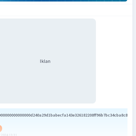
Iklan
000000000000000d240a29d1babecfa143e326182208ff96b7bc34cba8c85495
 2024 13:31