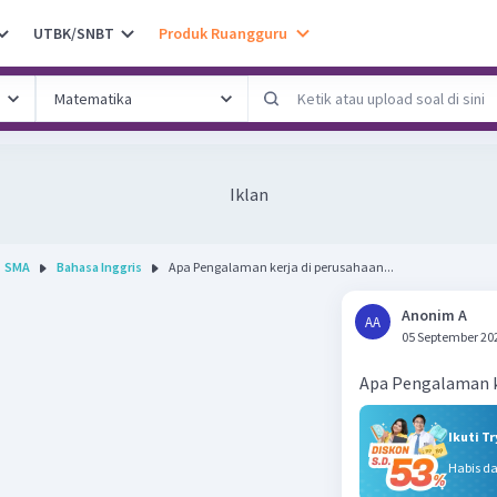
UTBK/SNBT
Produk Ruangguru
Iklan
SMA
Bahasa Inggris
Apa Pengalaman kerja di perusahaan...
Anonim A
AA
05 September 20
Apa Pengalaman k
Ikuti T
Habis d