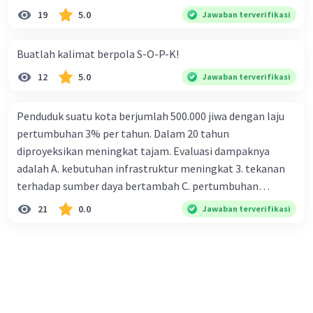
19
5.0
Jawaban terverifikasi
Buatlah kalimat berpola S-O-P-K!
12
5.0
Jawaban terverifikasi
Penduduk suatu kota berjumlah 500.000 jiwa dengan laju
pertumbuhan 3% per tahun. Dalam 20 tahun
diproyeksikan meningkat tajam. Evaluasi dampaknya
adalah A. kebutuhan infrastruktur meningkat 3. tekanan
terhadap sumber daya bertambah C. pertumbuhan
eksponensial berdampak jangka panjang D. tidak
21
0.0
Jawaban terverifikasi
memengaruhi tata ruang E. proyeksi penduduk penting
untuk perencanaan