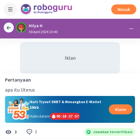
Masuk
Hilya H
30 April 2024 13:40
Iklan
Pertanyaan
apa itu Uterus
Ikuti Tryout SNBT & Menangkan E-Wallet
100rb
Klaim
Habis dalam
00
:
18
:
17
:
56
2
3
Jawaban terverifikasi