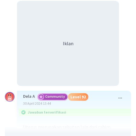
Iklan
Dela A
Community
Level 92
30 April 2024 13:44
Jawaban terverifikasi
Uterus merupakan sebutan lain dari rahim
biasanya organ otot berongga pada mamalia