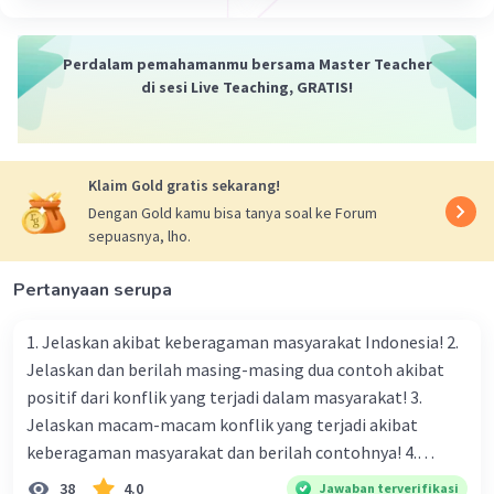
Perdalam pemahamanmu bersama Master Teacher
di sesi Live Teaching, GRATIS!
Klaim Gold gratis sekarang!
Dengan Gold kamu bisa tanya soal ke Forum
sepuasnya, lho.
Pertanyaan serupa
1. Jelaskan akibat keberagaman masyarakat Indonesia! 2.
Jelaskan dan berilah masing-masing dua contoh akibat
positif dari konflik yang terjadi dalam masyarakat! 3.
Jelaskan macam-macam konflik yang terjadi akibat
keberagaman masyarakat dan berilah contohnya! 4.
Mengapa dalam masyarakat yang memiliki keberagaman
38
4.0
Jawaban terverifikasi