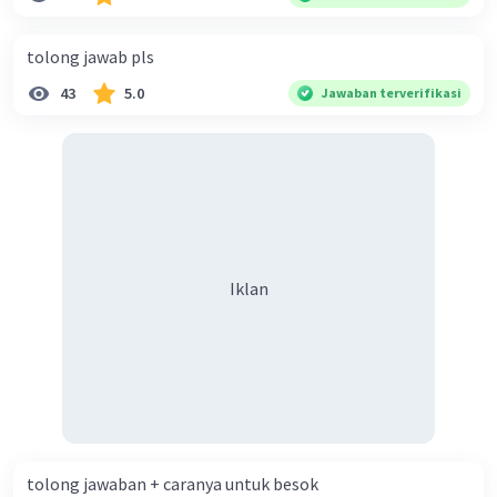
diperlukan harmoni? 5. Indonesia merupakan negara yang
kaya akan keberagaman baik dilihat dari agama, suku, ras,
tolong jawab pls
bahasa, dan budaya. Berdasarkan pernyataan tersebut,
43
5.0
Jawaban terverifikasi
apa yang dapat kalian lakukan untuk menjaga
keberagaman supaya terhindar dari konflik?
Iklan
tolong jawaban + caranya untuk besok