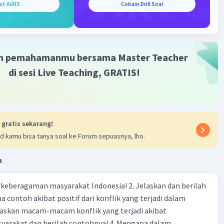
·
0.0
(
0
)
Balas
ating
at AiRIS
Cobain Drill Soal
m pemahamanmu bersama Master Teacher
di sesi Live Teaching, GRATIS!
 gratis sekarang!
d kamu bisa tanya soal ke Forum sepuasnya, lho.
a
agaman masyarakat Indonesia! 2. Jelaskan dan berilah
 contoh akibat positif dari konflik yang terjadi dalam
 dan berilah contohnya! 4. Mengapa dalam