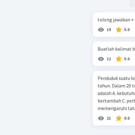
tolong jawaban +
19
5.0
Buatlah kalimat b
12
5.0
Penduduk suatu ko
tahun. Dalam 20 
adalah A. kebutuh
bertambah C. per
memengaruhi tata
21
0.0