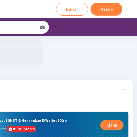
Daftar
Masuk
41
ryout SNBT & Menangkan E-Wallet 100rb
Klaim
alam
01
:
01
:
42
:
04