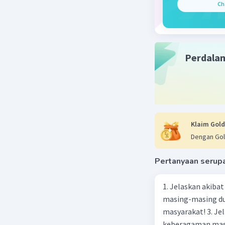
Beri R
Ch
Perdala
Klaim Gold
Dengan Gol
Pertanyaan serup
1. Jelaskan akibat keber
masing-masing dua
masyarakat! 3. Jelaskan macam-macam konflik yang terjadi akibat
keberagaman masyarakat