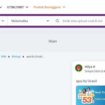
UTBK/SNBT
Produk Ruangguru
Iklan
SMA
Biologi
apa itu Urasil...
Hilya H
30 April 2024 13:
apa itu Urasil
Ikuti T
Habis d