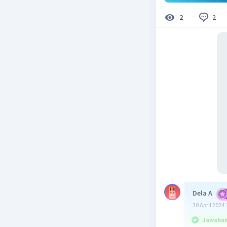
2
2
Dela A
30 April 2024 
Jawaban 