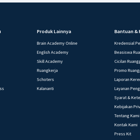
u
Produk Lainnya
Bantuan & 
Brain Academy Online
Kredensial P
English Academy
Beasiswa Ru
Skill Academy
Cicilan Ruang
Ruangkerja
Promo Ruang
Schoters
Laporan Kere
ess
Kalananti
Layanan Pen
Syarat & Ket
Kebijakan Pri
Tentang Kami
Kontak Kami
Press Kit