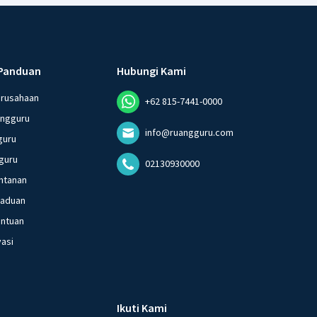
Panduan
Hubungi Kami
erusahaan
+62 815-7441-0000
angguru
info@ruangguru.com
guru
guru
02130930000
ntanan
gaduan
entuan
vasi
Ikuti Kami