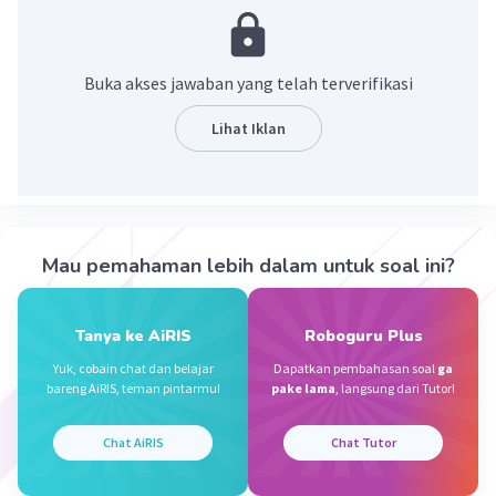
sesuatu
Pembahasan
Buka akses jawaban yang telah terverifikasi
Teks eksplanasi adalah teks yang menjelaskan
hubungan peristiwa atau proses terjadinya sesuatu.
Lihat Iklan
Misalnya, proses fenomena alam, sosial, budaya,
bahkan yang berkenaan dengan proses tubuh manusia.
Dengan demikian, pengertian teks eksplanasi adalah
teks yang menjelaskan hubungan peristiwa atau proses
terjadinya sesuatu.space
Mau pemahaman lebih dalam untuk soal ini?
·
0.0
(
0
)
Balas
Beri Rating
Tanya ke AiRIS
Roboguru Plus
Dasan I
Yuk, cobain chat dan belajar
Dapatkan pembahasan soal
ga
Level 66
bareng AiRIS, teman pintarmu!
pake lama
, langsung dari Tutor!
26 Mei 2024 21:47
Jawaban terverifikasi
Chat AiRIS
Chat Tutor
Singkatnya, Teks eksplanasi merupakan bentuk
Iklan