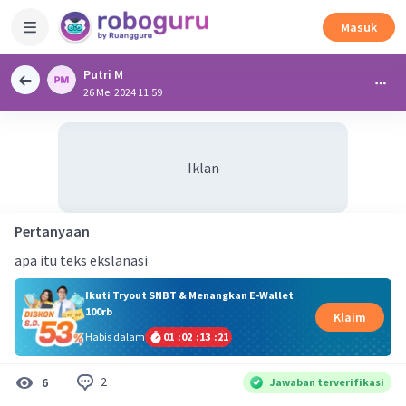
Masuk
Putri M
26 Mei 2024 11:59
Iklan
Pertanyaan
apa itu teks ekslanasi
Ikuti Tryout SNBT & Menangkan E-Wallet
100rb
Klaim
Habis dalam
01
:
02
:
13
:
20
2
6
Jawaban terverifikasi