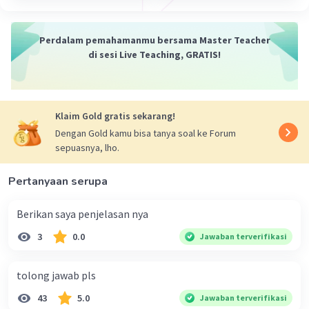
tulisan yang memaparkan proses terjadinya atau
terbentuknya suatu peristiwa atau fenomena.
Yang dibahas dalam teks ini bisa seperti
Perdalam pemahamanmu bersama Master Teacher
di sesi Live Teaching, GRATIS!
fenomena sosial, alam, politik, hukum, ekonomi,
maupun budaya. Teks jenis eksplanasi
menjelaskan suatu kejadian dari fenomena
tersebut secara runtut.
Klaim Gold gratis sekarang!
Dengan Gold kamu bisa tanya soal ke Forum
·
0.0
(
0
)
Balas
Beri Rating
sepuasnya, lho.
Pertanyaan serupa
Berikan saya penjelasan nya
3
0.0
Jawaban terverifikasi
tolong jawab pls
43
5.0
Jawaban terverifikasi