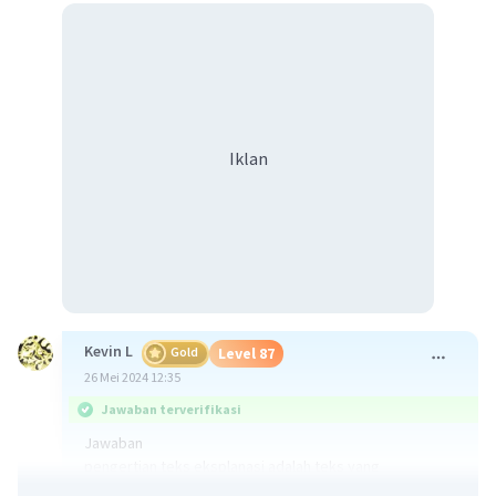
Iklan
Kevin L
Gold
Level 87
26 Mei 2024 12:35
Jawaban terverifikasi
Jawaban
pengertian teks eksplanasi adalah teks yang
menjelaskan hubungan peristiwa atau proses terjadinya