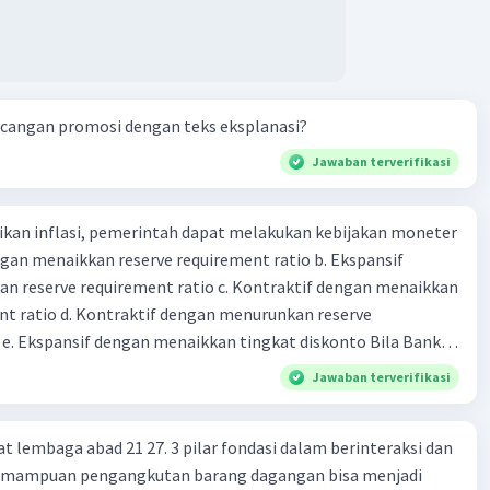
k 18. maksud dengan kegiatan menghimpun dana yang
an 19. tugas Bank Indonesia 20. tugas Bank Umum 21.
 keuangan non-Bank 22. kelembagaan keuangan non-bank
iatan yang dilakukan dengan operasi simpan pinjam 23.
cangan promosi dengan teks eksplanasi?
 non bank yang memiliki fungsi sebagai penggerak investasi
tikan dan memasukan surat berharga 24. Nama lembaga
Jawaban terverifikasi
 yang bertugas mengatasi para rensumen 25. Ciri" dari
mi abad ke 21
kan inflasi, pemerintah dapat melakukan kebijakan moneter
dengan menaikkan reserve requirement ratio b. Ekspansif
n reserve requirement ratio c. Kontraktif dengan menaikkan
nt ratio d. Kontraktif dengan menurunkan reserve
. Ekspansif dengan menaikkan tingkat diskonto Bila Bank
n kebijakan moneter ekspansif, ceteris paribus maka .... a.
Jawaban terverifikasi
asi di mana bentuk kurva jumlah uang beredar (penawaran
iri bawah ke kanan atas b. Menimbulkan deflasi di mana bentuk
at lembaga abad 21 27. 3 pilar fondasi dalam berinteraksi dan
 beredar (penawaran uang) naik dari kiri bawah ke kanan atas
 Kemampuan pengangkutan barang dagangan bisa menjadi
meningkat di mana bentuk kurva jumlah uang beredar