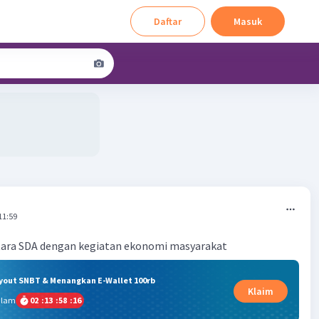
Daftar
Masuk
11:59
ara SDA dengan kegiatan ekonomi masyarakat
ryout SNBT & Menangkan E-Wallet 100rb
Klaim
alam
02
:
13
:
58
:
15