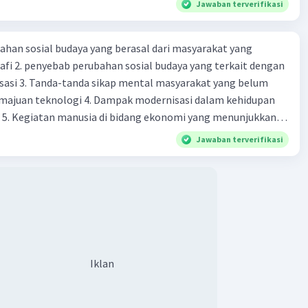
Jawaban terverifikasi
ahan sosial budaya yang berasal dari masyarakat yang
fi 2. penyebab perubahan sosial budaya yang terkait dengan
sasi 3. Tanda-tanda sikap mental masyarakat yang belum
majuan teknologi 4. Dampak modernisasi dalam kehidupan
t 5. Kegiatan manusia di bidang ekonomi yang menunjukkan
 modernisasi 6. Contoh pengaruh modernisasi di bidang ilmu
Jawaban terverifikasi
endidikan terhadap pola pikir masyarakat 7. Konsep
modernisasi di masyarakat seringkali mengalami kesalahan
atunya kesalahan tersebut menganggap jika menjadi modern
 8. arti dari globalisasi 9. Bentuk kearifan lokal di wilayah
eran dalam pengelolaan SDA dan dukungan dalam bentuk
rat menjaga tradisi kearifan lokal di Nusantara 11. Ciri uang
Syarat melakukan kegiatan barter 13. Arti dari durability yang
Iklan
sebuah benda bisa dikatakan sebagai uang 14. maksud token
 intrinsik 15. maksud dengan satuan hitung dalam fungsi
ang 17. peranan dan maksud didirikan lembaga keuangan non-