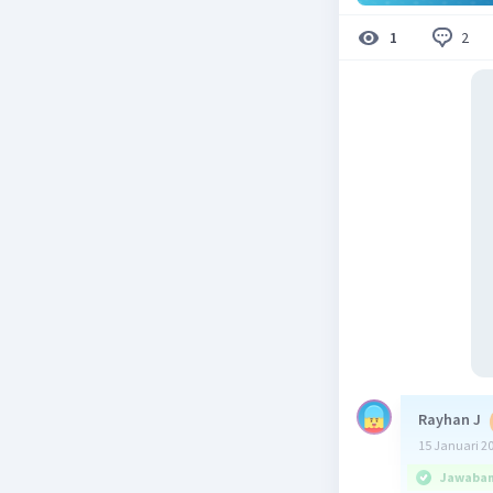
2
1
Rayhan J
15 Januari 2
Jawaban 