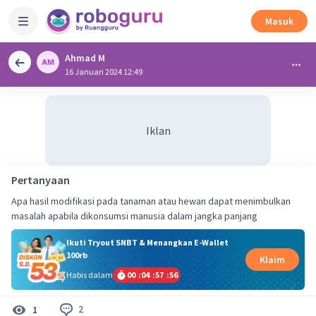
Masuk
Ahmad M
16 Januari 2024 12:49
Iklan
Pertanyaan
Apa hasil modifikasi pada tanaman atau hewan dapat menimbulkan
masalah apabila dikonsumsi manusia dalam jangka panjang
Ikuti Tryout SNBT & Menangkan E-Wallet
100rb
Klaim
Habis dalam
00
:
04
:
57
:
55
2
1