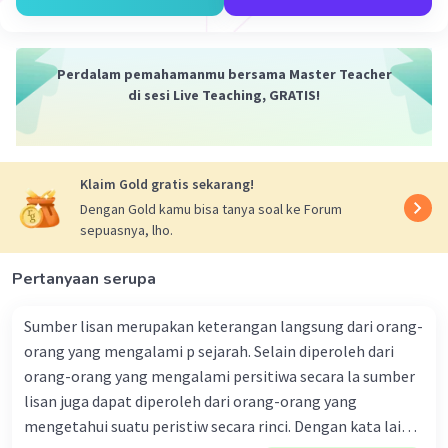
·
0.0
(
0
)
Balas
Beri Rating
Miftah B
Community
Level 59
Perdalam pemahamanmu bersama Master Teacher
di sesi Live Teaching, GRATIS!
17 Januari 2024 00:14
Halo sobat 👋
Jawaban: Benar, hasil modifikasi pada tanaman dan
hewan dapat menimbulkan masalah apabila dikonsumsi
Iklan
Klaim Gold gratis sekarang!
manusia dalam jangka panjang.
Dengan Gold kamu bisa tanya soal ke Forum
Penjelasan: Konsumsi makanan yang merupakan hasil
sepuasnya, lho.
dari modifikasi genetika jangka panjang oleh manusia
dapat menimbulkan berbagai risiko kesehatan. Karena
Pertanyaan serupa
pengetahuan dan data yang dimiliki tentang efek
modifikasi genetika ini masih terbatas, para ilmuwan
Sumber lisan merupakan keterangan langsung dari orang-
khawatir bahwa konsumsi jangka panjang bisa
orang yang mengalami p sejarah. Selain diperoleh dari
berpotensi menyebabkan dampak kesehatan yang
tidak diinginkan. Contoh masalah kesehatan yang bisa
orang-orang yang mengalami persitiwa secara la sumber
terkait dengan konsumsi makanan modifikasi genetika
lisan juga dapat diperoleh dari orang-orang yang
antara lain alergi makanan, resistensi terhadap
mengetahui suatu peristiw secara rinci. Dengan kata lain
antibiotik, toksisitas, dan bahkan kanker. Selain itu, efek