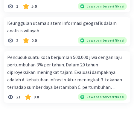
1
5.0
Jawaban terverifikasi
Keunggulan utama sistem informasi geografis dalam
analisis wilayah
2
0.0
Jawaban terverifikasi
Penduduk suatu kota berjumlah 500.000 jiwa dengan laju
pertumbuhan 3% per tahun. Dalam 20 tahun
diproyeksikan meningkat tajam. Evaluasi dampaknya
adalah A. kebutuhan infrastruktur meningkat 3. tekanan
terhadap sumber daya bertambah C. pertumbuhan
eksponensial berdampak jangka panjang D. tidak
21
0.0
Jawaban terverifikasi
memengaruhi tata ruang E. proyeksi penduduk penting
untuk perencanaan