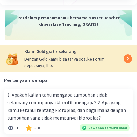
·
0.0
(
0
)
Balas
Beri Rating
Perdalam pemahamanmu bersama Master Teacher
di sesi Live Teaching, GRATIS!
Hilya H
Level 94
13 Januari 2024 13:31
Jawaban terverifikasi
Klaim Gold gratis sekarang!
Penyebab terjadinya pelapukan mekanik yaitu:
Iklan
Dengan Gold kamu bisa tanya soal ke Forum
Adanya perbedaan temperatur yang tinggi.
sepuasnya, lho.
Pelapukan ini terutama terjadi di daerah yang
beriklim kontinental atau beriklim gurun.
Pertanyaan serupa
·
0.0
(
0
)
Balas
Beri Rating
1. Apakah kalian tahu mengapa tumbuhan tidak
selamanya mempunyai klorofil, mengapa? 2. Apa yang
kamu ketahui tentang kloroplas, dan bagaimana dengan
tumbuhan yang tidak mempunyai kloroplas?
11
5.0
Jawaban terverifikasi