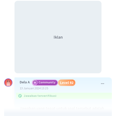
Iklan
Dela A
Community
Level 92
13 Januari 2024 13:25
Jawaban terverifikasi
Jawaban yang tepat untuk soal tersebut adalah
proses pelapukan mekanis
dipengaruhi oleh