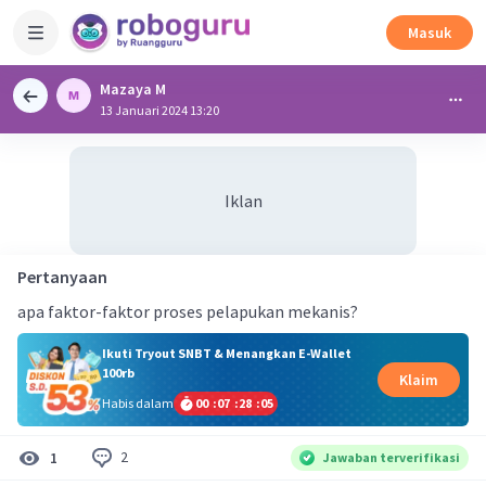
Masuk
Mazaya M
13 Januari 2024 13:20
Iklan
Pertanyaan
apa faktor-faktor proses pelapukan mekanis?
Ikuti Tryout SNBT & Menangkan E-Wallet
100rb
Klaim
Habis dalam
00
:
07
:
28
:
05
2
1
Jawaban terverifikasi