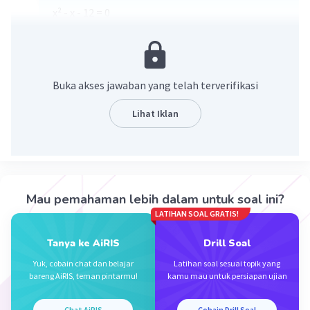
x² - x - 12 = 0
(x + 3) × (x - 4) = 0
x1 = -3 = q
x2 = 4 = p
p² + 3pq - q² =
Buka akses jawaban yang telah terverifikasi
4² + 3×4×(-3) - (-3)² =
16 - 36 - 9 = -29
Lihat Iklan
·
5.0
(
2
)
Balas
Beri Rating
Mau pemahaman lebih dalam untuk soal ini?
LATIHAN SOAL GRATIS!
Tanya ke AiRIS
Drill Soal
Yuk, cobain chat dan belajar
Latihan soal sesuai topik yang
bareng AiRIS, teman pintarmu!
kamu mau untuk persiapan ujian
Iklan
Chat AiRIS
Cobain Drill Soal