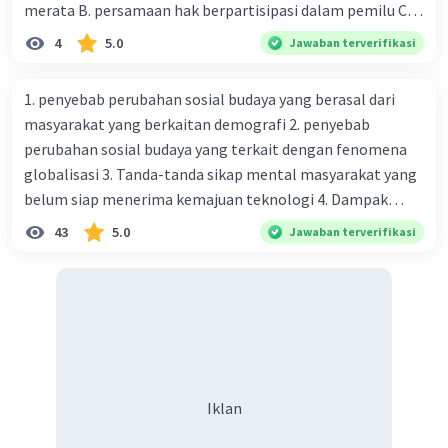
merata B. persamaan hak berpartisipasi dalam pemilu C.
menghargai pendapat orang lain D. menerapkan hukum
4
5.0
Jawaban terverifikasi
secara adil E. merendahkan status orang lain
1. penyebab perubahan sosial budaya yang berasal dari
masyarakat yang berkaitan demografi 2. penyebab
perubahan sosial budaya yang terkait dengan fenomena
globalisasi 3. Tanda-tanda sikap mental masyarakat yang
belum siap menerima kemajuan teknologi 4. Dampak
modernisasi dalam kehidupan sosial masyarakat 5.
43
5.0
Jawaban terverifikasi
Kegiatan manusia di bidang ekonomi yang menunjukkan
perubahan ke arah modernisasi 6. Contoh pengaruh
modernisasi di bidang ilmu pengetahuan dan pendidikan
terhadap pola pikir masyarakat 7. Konsep mengenai
proses modernisasi di masyarakat seringkali mengalami
kesalahan pahaman, salah satunya kesalahan tersebut
menganggap jika menjadi modern adalah mengikuti... 8.
Iklan
arti dari globalisasi 9. Bentuk kearifan lokal di wilayah