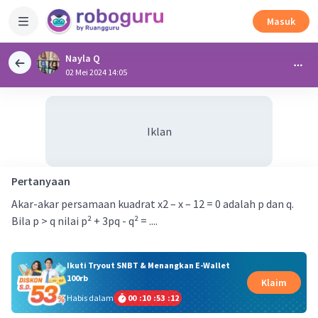
Masuk
Nayla Q
02 Mei 2024 14:05
Iklan
Pertanyaan
Akar-akar persamaan kuadrat x2 – x – 12 = 0 adalah p dan q.
Bila p > q nilai p² + 3pq - q² = ....
Ikuti Tryout SNBT & Menangkan E-Wallet
100rb
Klaim
Habis dalam
00
:
10
:
53
:
12