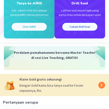
Tanya ke AiRIS
Drill Soal
menggunakan rumus Phytagoras. Sehingga
didapatkan sisi miring permukaan air adalah
Yuk, cobain chat dan belajar
Latihan soal sesuai topik yang
bareng AiRIS, teman pintarmu!
kamu mau untuk persiapan ujian
c =√(4²+3²) = √25 = 5cm
Maka luas permukaan = 5x 10 cm = 50cm²
Chat AiRIS
Cobain Drill Soal
·
5.0
(
1
)
Balas
Beri Rating
Cupi D
Level 72
Perdalam pemahamanmu bersama Master Teacher
13 Januari 2024 04:34
di sesi Live Teaching, GRATIS!
Jawaban terverifikasi
JAWABAN : A
Iklan
Klaim Gold gratis sekarang!
Dengan Gold kamu bisa tanya soal ke Forum
sepuasnya, lho.
Pertanyaan serupa