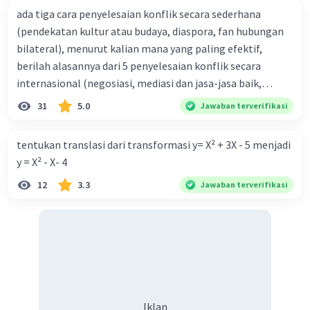
ada tiga cara penyelesaian konflik secara sederhana
(pendekatan kultur atau budaya, diaspora, fan hubungan
·
0.0
(
0
)
Balas
Beri Rating
bilateral), menurut kalian mana yang paling efektif,
berilah alasannya dari 5 penyelesaian konflik secara
internasional (negosiasi, mediasi dan jasa-jasa baik,
konsiliasi, penyelidikan, dan penyelesaian di bawah
31
5.0
Jawaban terverifikasi
naungan organisasi PBB), menurut kalian mana yang
paling efektif, berilah alasannya
tentukan translasi dari transformasi y= X² + 3X - 5 menjadi
y = X² - X- 4
12
3.3
Jawaban terverifikasi
Iklan