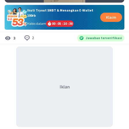
Ikuti Tryout SNBT & Menangkan E-Wallet
100rb
Klaim
Habis dalam
00
:
05
:
10
:
37
2
3
Jawaban terverifikasi
Iklan