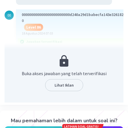
000000000000000000000000d240a29d1babecfa143e32618220
00
0
Level 86
18 Agustus 2024 07:03
Jawaban terverifikasi
D. fosfat, basa, dan gula
1Nukleotida terdiri dari gula pentosa, basa nitrogen,
dan gugus fosfat
Buka akses jawaban yang telah terverifikasi
2Nomor 1 menunjukkan gugus fosfat, nomor 2
menunjukkan gula pentosa, dan nomor 4 menunjukka
Lihat Iklan
basa nitrogen
·
5.0
(
2
)
Balas
Beri Rating
Mau pemahaman lebih dalam untuk soal ini?
Haddad A
LATIHAN SOAL GRATIS!