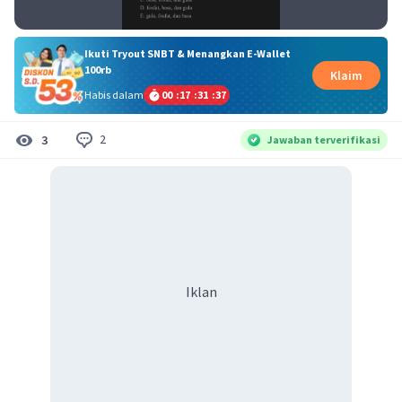
Ikuti Tryout SNBT & Menangkan E-Wallet
100rb
Klaim
Habis dalam
00
:
17
:
31
:
37
2
3
Jawaban terverifikasi
Iklan