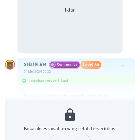
Iklan
Salsabila M
Community
Level 58
14 Mei 2024 00:32
Jawaban terverifikasi
Rangkaian informasi yang disampaikan
menunjukkan bahwa:
D. **Masyarakat Mataram Kuno telah mengenal
pengobatan tradisional.**
Penjelasan:
Buka akses jawaban yang telah terverifikasi
Informasi yang diberikan menyebutkan bahwa