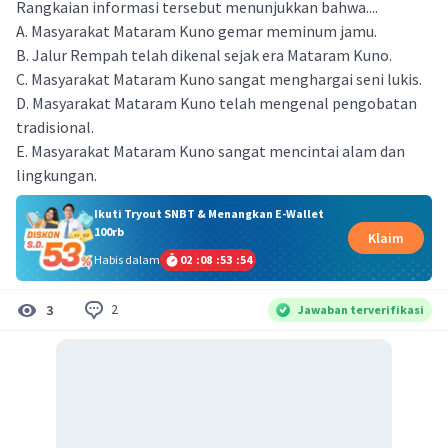
Rangkaian informasi tersebut menunjukkan bahwa....
A. Masyarakat Mataram Kuno gemar meminum jamu.
B. Jalur Rempah telah dikenal sejak era Mataram Kuno.
C. Masyarakat Mataram Kuno sangat menghargai seni lukis.
D. Masyarakat Mataram Kuno telah mengenal pengobatan
tradisional.
E. Masyarakat Mataram Kuno sangat mencintai alam dan
lingkungan.
Ikuti Tryout SNBT & Menangkan E-Wallet
100rb
Klaim
Habis dalam
02
:
08
:
53
:
54
2
3
Jawaban terverifikasi