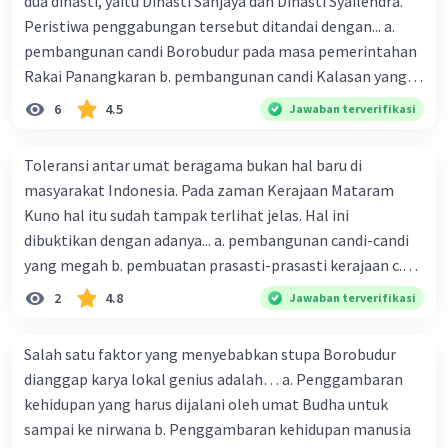
dua dinasti, yaitu Dinasti Sanjaya dan Dinasti Syailendra.
Peristiwa penggabungan tersebut ditandai dengan... a.
pembangunan candi Borobudur pada masa pemerintahan
Rakai Panangkaran b. pembangunan candi Kalasan yang
bercorak Buddha oleh Rakai Panangkaran c. pembentukan
6
4.5
Jawaban terverifikasi
tiga jabatan mahamantri pada masa Rakai Dyah Balitung
d. pemindahan pusat Kerajaan Mataram Kuno ke Jawa
Toleransi antar umat beragama bukan hal baru di
Timur e. pernikahan antara Rakai Pikatan dan
masyarakat Indonesia. Pada zaman Kerajaan Mataram
Pramodawardhani
Kuno hal itu sudah tampak terlihat jelas. Hal ini
dibuktikan dengan adanya... a. pembangunan candi-candi
yang megah b. pembuatan prasasti-prasasti kerajaan c.
penyusunan daftar raja-raja Mataram d. kerja sama raja
2
4.8
Jawaban terverifikasi
dengan para biksu e. pembangunan candi Buddha dan
Hindu dengan lokasi yang berdekatan
Salah satu faktor yang menyebabkan stupa Borobudur
dianggap karya lokal genius adalah… a. Penggambaran
kehidupan yang harus dijalani oleh umat Budha untuk
sampai ke nirwana b. Penggambaran kehidupan manusia