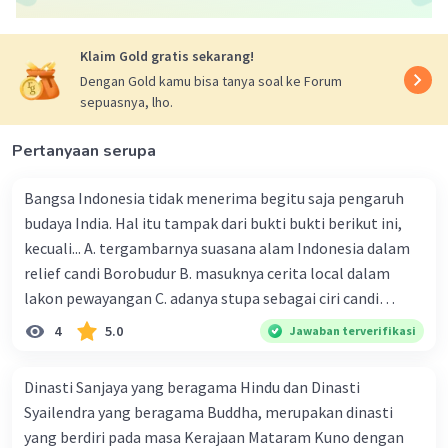
Borobudur. Relief candi juga menggambarkan potret
Iklan
masyarakat saat itu sedang meracik jamu. Selain itu,
relief perahu kuno di Candi Borobudur (perahu layar
Klaim Gold gratis sekarang!
cadik) membuktikan nenek moyang bangsa Indonesia
Dengan Gold kamu bisa tanya soal ke Forum
adalah pelaut. Terdapat sepuluh relief yang memuat
sepuasnya, lho.
gambar perahu kuno, dengan model yang berbeda-
beda." Rangkaian informasi tersebut menunjukkan
Pertanyaan serupa
bahwa....
D. Masyarakat Mataram Kuno telah mengenal
pengobatan tradisional.
Bangsa Indonesia tidak menerima begitu saja pengaruh
budaya India. Hal itu tampak dari bukti bukti berikut ini,
Penjelasan: Dalam rangkaian informasi tersebut,
kecuali... A. tergambarnya suasana alam Indonesia dalam
dijelaskan bahwa relief Candi Borobudur
relief candi Borobudur B. masuknya cerita local dalam
menggambarkan masyarakat saat itu sedang meracik
lakon pewayangan C. adanya stupa sebagai ciri candi
jamu. Hal ini menunjukkan bahwa masyarakat Mataram
Budha D. sistem aturan kasta tidak berkembang dalam
Kuno telah mengenal pengobatan tradisional.
4
5.0
Jawaban terverifikasi
kehidupan masyarakat Hindu Indonesia E. digunakannya
·
0.0
(
0
)
Balas
Beri Rating
pola punden berundak undak dalam bangunan candi
Dinasti Sanjaya yang beragama Hindu dan Dinasti
Syailendra yang beragama Buddha, merupakan dinasti
yang berdiri pada masa Kerajaan Mataram Kuno dengan