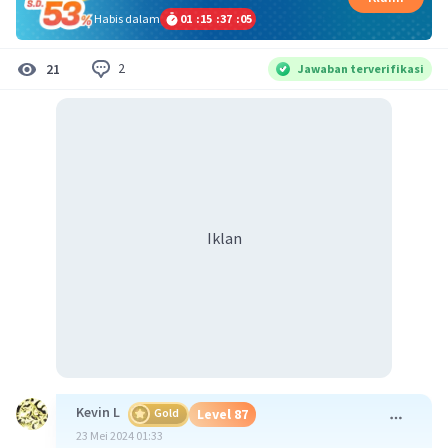
Habis dalam
01
:
15
:
37
:
05
2
21
Jawaban terverifikasi
Iklan
Kevin L
Gold
Level 87
23 Mei 2024 01:33