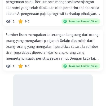
pengenaan pajak. Berikut cara mengatasi kesenjangan
ekonomi yang telah dilakukan oleh pemerintah Indonesia
adalah A. pengenaan pajak progresif terhadap pihak yang
memiliki aset, modal kuat, dan profit yang besar B.
2
0.0
Jawaban terverifikasi
memberikan program gratis listrik dan transportasi C.
memberikan dana bantuan operasional sekolah untuk
Sumber lisan merupakan keterangan langsung dari orang-
mengurangi biaya pendidikan bagi orang tua yang kurang
orang yang mengalami p sejarah. Selain diperoleh dari
mampu D. pemberian subsidi bahan makanan pokok bagi
orang-orang yang mengalami persitiwa secara la sumber
semua kalangan untuk menghindari kelaparan E.
lisan juga dapat diperoleh dari orang-orang yang
pembangunan jalan dan jembatan sebagai sarana
mengetahui suatu peristiw secara rinci. Dengan kata lain
transportasi
sumber sejarah lisan dapat digunakan untuk sumba dan
1
0.0
Jawaban terverifikasi
sekunder. Bagaimana cara mendapatkan sumber sejarah
secara lisan denga tepat? Sumber sejarah merupakan
segala sesuatu yang mengandung informasi tenta
peristiwa sejarah. Informasi yang dijadikan sumber sejarah
harus berasal dari aktivi pada masa lampau. Sumber
sejarah berfungsi sebagai sarana penyampaian inform
ristiwa sejarah di masa lampau. Bagaimana cara